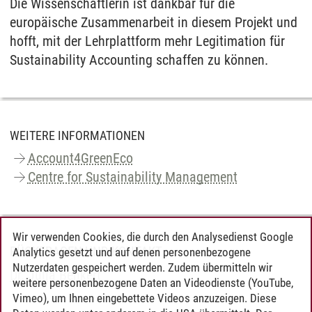
Die Wissenschaftlerin ist dankbar für die
europäische Zusammenarbeit in diesem Projekt und
hofft, mit der Lehrplattform mehr Legitimation für
Sustainability Accounting schaffen zu können.
WEITERE INFORMATIONEN
Account4GreenEco
Centre for Sustainability Management
Wir verwenden Cookies, die durch den Analysedienst Google
RÜCKFRAGEN UND KONTAKT
Analytics gesetzt und auf denen personenbezogene
Nutzerdaten gespeichert werden. Zudem übermitteln wir
Dr. Julia Benkert
weitere personenbezogene Daten an Videodienste (YouTube,
Vimeo), um Ihnen eingebettete Videos anzuzeigen. Diese