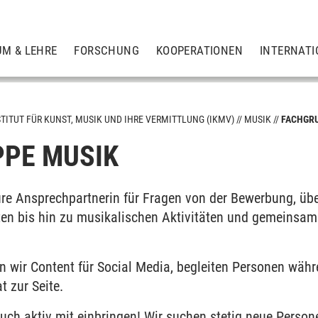
UM & LEHRE
FORSCHUNG
KOOPERATIONEN
INTERNATI
STITUT FÜR KUNST, MUSIK UND IHRE VERMITTLUNG (IKMV)
MUSIK
FACHGR
PE MUSIK
ure Ansprechpartnerin für Fragen von der Bewerbung, üb
ten bis hin zu musikalischen Aktivitäten und gemeinsa
 wir Content für Social Media, begleiten Personen wäh
t zur Seite.
uch aktiv mit einbringen! Wir suchen stetig neue Persone