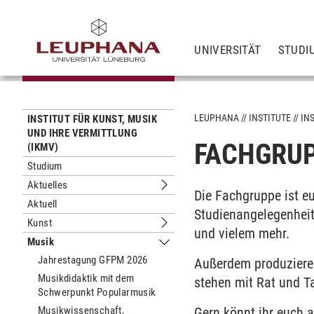
UNIVERSITÄT
STUDI
LEUPHANA
INSTITUTE
IN
INSTITUT FÜR KUNST, MUSIK
UND IHRE VERMITTLUNG
FACHGRUP
(IKMV)
Studium
Aktuelles
Untermenu Aktuelles
Die Fachgruppe ist e
Aktuell
Studienangelegenhei
Kunst
Untermenu Kunst
und vielem mehr.
Musik
Untermenu Musik
Jahrestagung GFPM 2026
Außerdem produzieren
Musikdidaktik mit dem
stehen mit Rat und Ta
Schwerpunkt Popularmusik
Musikwissenschaft,
Gern könnt ihr euch a