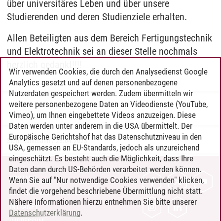
über universitäres Leben und über unsere
Studierenden und deren Studienziele erhalten.
Allen Beteiligten aus dem Bereich Fertigungstechnik
und Elektrotechnik sei an dieser Stelle nochmals
herzlich gedankt!!!!
Wir verwenden Cookies, die durch den Analysedienst Google
Analytics gesetzt und auf denen personenbezogene
Nutzerdaten gespeichert werden. Zudem übermitteln wir
weitere personenbezogene Daten an Videodienste (YouTube,
Vimeo), um Ihnen eingebettete Videos anzuzeigen. Diese
Daten werden unter anderem in die USA übermittelt. Der
Europäische Gerichtshof hat das Datenschutzniveau in den
Steffi Kuhlmann
/
28.04.2023
USA, gemessen an EU-Standards, jedoch als unzureichend
eingeschätzt. Es besteht auch die Möglichkeit, dass Ihre
Daten dann durch US-Behörden verarbeitet werden können.
KONTAKT
Wenn Sie auf "Nur notwendige Cookies verwenden" klicken,
findet die vorgehend beschriebene Übermittlung nicht statt.
LEUPHANA ALS ARBEITGEBER
Nähere Informationen hierzu entnehmen Sie bitte unserer
INTRANET
Datenschutzerklärung
.