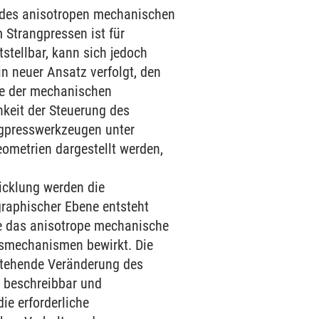
 des anisotropen mechanischen
 Strangpressen ist für
tellbar, kann sich jedoch
in neuer Ansatz verfolgt, den
pie der mechanischen
hkeit der Steuerung des
ngpresswerkzeugen unter
eometrien dargestellt werden,
icklung werden die
graphischer Ebene entsteht
ie das anisotrope mechanische
ngsmechanismen bewirkt. Die
stehende Veränderung des
 beschreibbar und
ie erforderliche