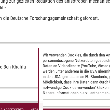
lung zur gezielten Reduktion des anisotropen mechanisc
ile.
ch die Deutsche Forschungsgemeinschaft gefördert.
onstruktionslehre
 in der Produktionstechnik
ion technischer Systeme und Prozesse
Wir verwenden Cookies, die durch den An
personenbezogene Nutzerdaten gespeich
Daten an Videodienste (YouTube, Vimeo),
ne Ben Khalifa
werden unter anderem in die USA übermit
in den USA, gemessen an EU-Standards, j
Möglichkeit, dass Ihre Daten dann durch
notwendige Cookies verwenden" klicken, f
Nähere Informationen hierzu entnehmen S
rende