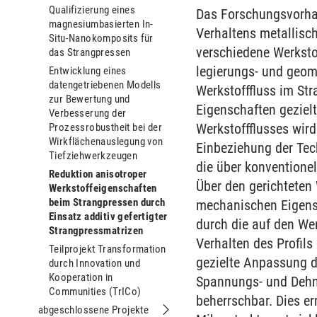
Qualifizierung eines
Das Forschungsvorha
magnesiumbasierten In-
Verhaltens metallisch
Situ-Nanokomposits für
verschiedene Werksto
das Strangpressen
legierungs- und geome
Entwicklung eines
datengetriebenen Modells
Werkstofffluss im St
zur Bewertung und
Eigenschaften gezielt
Verbesserung der
Werkstoffflusses wir
Prozessrobustheit bei der
Wirkflächenauslegung von
Einbeziehung der Tech
Tiefziehwerkzeugen
die über konventionel
Reduktion anisotroper
Über den gerichteten
Werkstoffeigenschaften
beim Strangpressen durch
mechanischen Eigensch
Einsatz additiv gefertigter
durch die auf den We
Strangpressmatrizen
Verhalten des Profil
Teilprojekt Transformation
gezielte Anpassung d
durch Innovation und
Kooperation in
Spannungs- und Dehn
Communities (TrICo)
beherrschbar. Dies er
abgeschlossene Projekte