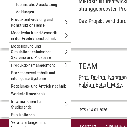
Untermenu abgeschlossene Projekte
Mikrostrukturentwick
Technische Ausstattung
stranggepressten Prof
Meldungen
Produktentwicklung und
Das Projekt wird dur
Konstruktionslehre
Untermenu Produktentwicklung und K
Messtechnik und Sensorik
in der Produktionstechnik
Untermenu Messtechnik und Sensorik
Modellierung und
Simulation technischer
Untermenu Modellierung und Simulat
Systeme und Prozesse
TEAM
Produktionsmanagement
Untermenu Produktionsmanagement
Prozessmesstechnik und
Prof. Dr.-Ing. Nooma
intelligente Systeme
Fabian Esterl, M.Sc.
Regelungs- und Antriebstechnik
Werkstoffmechanik
Informationen für
Studierende
Untermenu Informationen für Studie
IPTS
/
14.01.2026
Publikationen
Veranstaltungen mit