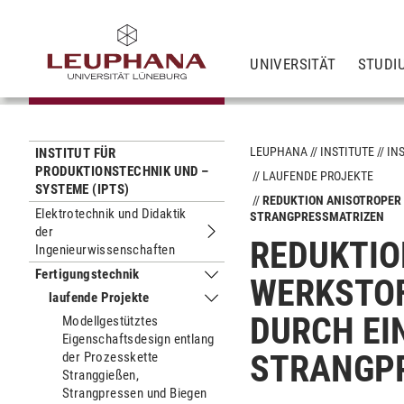
UNIVERSITÄT
STUDI
LEUPHANA
INSTITUTE
IN
INSTITUT FÜR
PRODUKTIONSTECHNIK UND –
LAUFENDE PROJEKTE
SYSTEME (IPTS)
REDUKTION ANISOTROPER
Elektrotechnik und Didaktik
STRANGPRESSMATRIZEN
der
Untermenu Elektrotechnik und Didakt
REDUKTIO
Ingenieurwissenschaften
Fertigungstechnik
WERKSTOF
Untermenu Fertigungstechnik
laufende Projekte
Untermenu laufende Projekte
DURCH EI
Modellgestütztes
Eigenschaftsdesign entlang
STRANGP
der Prozesskette
Stranggießen,
Strangpressen und Biegen