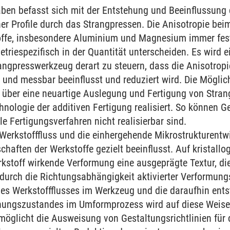
ben befasst sich mit der Entstehung und Beeinflussung
er Profile durch das Strangpressen. Die Anisotropie beim
ffe, insbesondere Aluminium und Magnesium immer fests
triespezifisch in der Quantität unterscheiden. Es wird e
rangpresswerkzeug derart zu steuern, dass die Anisotro
 und messbar beeinflusst und reduziert wird. Die Möglic
d über eine neuartige Auslegung und Fertigung von Stra
nologie der additiven Fertigung realisiert. So können G
le Fertigungsverfahren nicht realisierbar sind.
 Werkstofffluss und die einhergehende Mikrostrukturentw
aften der Werkstoffe gezielt beeinflusst. Auf kristallo
rkstoff wirkende Verformung eine ausgeprägte Textur, d
s durch die Richtungsabhängigkeit aktivierter Verformu
es Werkstoffflusses im Werkzeug und die daraufhin ent
ungszustandes im Umformprozess wird auf diese Weise
möglicht die Ausweisung von Gestaltungsrichtlinien für d