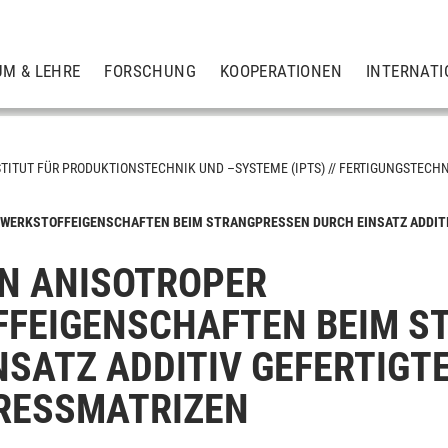
UM & LEHRE
FORSCHUNG
KOOPERATIONEN
INTERNATI
STITUT FÜR PRODUKTIONSTECHNIK UND –SYSTEME (IPTS)
FERTIGUNGSTECHN
 WERKSTOFFEIGENSCHAFTEN BEIM STRANGPRESSEN DURCH EINSATZ ADDITI
ik der Ingenieurwissenschaften
N ANISOTROPER
FEIGENSCHAFTEN BEIM S
NSATZ ADDITIV GEFERTIGT
RESSMATRIZEN