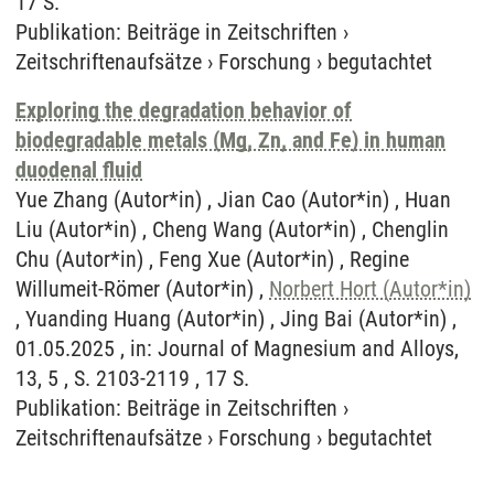
17 S.
Publikation
:
Beiträge in Zeitschriften
›
Zeitschriftenaufsätze
›
Forschung
›
begutachtet
Exploring the degradation behavior of
biodegradable metals (Mg, Zn, and Fe) in human
duodenal fluid
Yue Zhang (Autor*in) , Jian Cao (Autor*in) , Huan
Liu (Autor*in) , Cheng Wang (Autor*in) , Chenglin
Chu (Autor*in) , Feng Xue (Autor*in) , Regine
Willumeit-Römer (Autor*in) ,
Norbert Hort (Autor*in)
, Yuanding Huang (Autor*in) , Jing Bai (Autor*in) ,
01.05.2025 , in: Journal of Magnesium and Alloys,
13, 5 , S. 2103-2119 , 17 S.
Publikation
:
Beiträge in Zeitschriften
›
Zeitschriftenaufsätze
›
Forschung
›
begutachtet