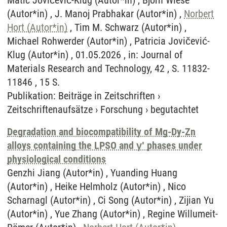
Matic Jovičević-Klug (Autor*in) , Björn Wiese
(Autor*in) , J. Manoj Prabhakar (Autor*in) ,
Norbert
Hort (Autor*in)
, Tim M. Schwarz (Autor*in) ,
Michael Rohwerder (Autor*in) , Patricia Jovičević-
Klug (Autor*in) , 01.05.2026 , in: Journal of
Materials Research and Technology, 42 , S. 11832-
11846 , 15 S.
Publikation
:
Beiträge in Zeitschriften
›
Zeitschriftenaufsätze
›
Forschung
›
begutachtet
Degradation and biocompatibility of Mg-Dy-Zn
alloys containing the LPSO and γʹ phases under
physiological conditions
Genzhi Jiang (Autor*in) , Yuanding Huang
(Autor*in) , Heike Helmholz (Autor*in) , Nico
Scharnagl (Autor*in) , Ci Song (Autor*in) , Zijian Yu
(Autor*in) , Yue Zhang (Autor*in) , Regine Willumeit-