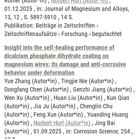
Römer (Autor*in) ,
Norbert Hort (Autor*in)
,
01.12.2025 , in: Journal of Magnesium and Alloys,
13, 12 , S. 5897-5910 , 14 S.
Publikation
:
Beiträge in Zeitschriften
›
Zeitschriftenaufsätze
›
Forschung
›
begutachtet
Insight into the self-healing performance of
dicalcium phosphate dihydrate coating on
magnesium wires: Its damage and anti-corrosive
behavior under deformation
Yue Zhang (Autor*in) , Tingjie Nie (Autor*in) ,
Dongfang Chen (Autor*in) , Genzhi Jiang (Autor*in) ,
Wen Xu (Autor*in) , Huan Liu (Autor*in) , Kun Qian
(Autor*in) , Jia Ju (Autor*in) , Chenglin Chu
(Autor*in) , Feng Xue (Autor*in) , Yuanding Huang
(Autor*in) ,
Norbert Hort (Autor*in)
, Jing Bai
(Autor*in) , 01.09.2025 , in: Corrosion Science, 254 ,