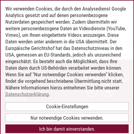
Nächster Termin:
Wir verwenden Cookies, die durch den Analysedienst Google
Lehrveranstaltungen für dieses Semester beendet.
Analytics gesetzt und auf denen personenbezogene
Nutzerdaten gespeichert werden. Zudem übermitteln wir
weitere personenbezogene Daten an Videodienste (YouTube,
Vimeo), um Ihnen eingebettete Videos anzuzeigen. Diese
Daten werden unter anderem in die USA übermittelt. Der
Europäische Gerichtshof hat das Datenschutzniveau in den
IPTS
/
03.11.2022
USA, gemessen an EU-Standards, jedoch als unzureichend
eingeschätzt. Es besteht auch die Möglichkeit, dass Ihre
Daten dann durch US-Behörden verarbeitet werden können.
KONTAKT
Wenn Sie auf "Nur notwendige Cookies verwenden" klicken,
findet die vorgehend beschriebene Übermittlung nicht statt.
LEUPHANA ALS ARBEITGEBER
Nähere Informationen hierzu entnehmen Sie bitte unserer
INTRANET
Datenschutzerklärung
.
IMPRESSUM
Cookie-Einstellungen
DATENSCHUTZ
BARRIEREFREIHEIT
Nur notwendige Cookies verwenden.
COOKIE-EINSTELLUNGEN
Ich bin damit einverstanden.