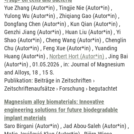
Yue Zhang (Autor*in) , Tingjie Nie (Autor*in) ,
Yulong Wu (Autor*in) , Zhiqiang Gao (Autor*in) ,
Dongfang Chen (Autor*in) , Kun Qian (Autor*in) ,
Genzhi Jiang (Autor*in) , Huan Liu (Autor*in) , Yi
Shao (Autor*in) , Cheng Wang (Autor*in) , Chenglin
Chu (Autor*in) , Feng Xue (Autor*in) , Yuanding
Huang (Autor*in) ,
Norbert Hort (Autor*in)
, Jing Bai
(Autor*in) , 01.05.2026 , in: Journal of Magnesium
and Alloys, 18 , 15 S.
Publikation
:
Beiträge in Zeitschriften
›
Zeitschriftenaufsätze
›
Forschung
›
begutachtet
Magnesium alloy biomaterials: Innovative
engineering solutions for future biodegradable
implant materials
Saro Birgani (Autor*in) , Jad Abou-Saleh (Autor*in) ,