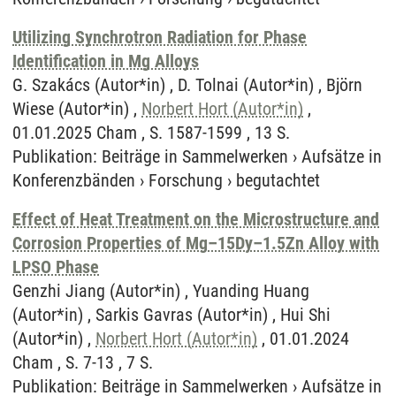
Utilizing Synchrotron Radiation for Phase
Identification in Mg Alloys
G. Szakács (Autor*in) , D. Tolnai (Autor*in) , Björn
Wiese (Autor*in) ,
Norbert Hort (Autor*in)
,
01.01.2025 Cham , S. 1587-1599 , 13 S.
Publikation
:
Beiträge in Sammelwerken
›
Aufsätze in
Konferenzbänden
›
Forschung
›
begutachtet
Effect of Heat Treatment on the Microstructure and
Corrosion Properties of Mg–15Dy–1.5Zn Alloy with
LPSO Phase
Genzhi Jiang (Autor*in) , Yuanding Huang
(Autor*in) , Sarkis Gavras (Autor*in) , Hui Shi
(Autor*in) ,
Norbert Hort (Autor*in)
, 01.01.2024
Cham , S. 7-13 , 7 S.
Publikation
:
Beiträge in Sammelwerken
›
Aufsätze in