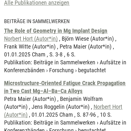
Alle Publikationen anzeigen
BEITRÄGE IN SAMMELWERKEN
The Role of Geometry in Mg Implant Design
Norbert Hort (Autor*in)
, Björn Wiese (Autor*in) ,
Frank Witte (Autor*in) , Petra Maier (Autor*in) ,
01.01.2025 Cham , S. 3-8 , 6 S.
Publikation
:
Beiträge in Sammelwerken
›
Aufsätze in
Konferenzbänden
›
Forschung
›
begutachtet
Microstructure-Oriented Fatigue Crack Propagation
in Two Cast Mg–Al–Ba–Ca Alloys
Petra Maier (Autor*in) , Benjamin Wolfram
(Autor*in) , Jens Roggelin (Autor*in) ,
Norbert Hort
(Autor*in)
, 01.01.2025 Cham , S. 87-96 , 10 S.
Publikation
:
Beiträge in Sammelwerken
›
Aufsätze in
Konferenzbänden
›
Forschung
›
begutachtet