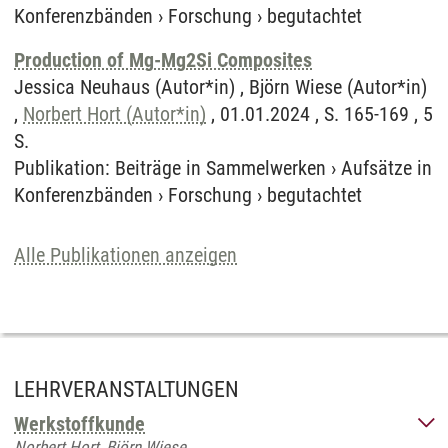
Konferenzbänden
›
Forschung
›
begutachtet
Production of Mg-Mg2Si Composites
Jessica Neuhaus (Autor*in) , Björn Wiese (Autor*in)
,
Norbert Hort (Autor*in)
, 01.01.2024 , S. 165-169 , 5
S.
Publikation
:
Beiträge in Sammelwerken
›
Aufsätze in
Konferenzbänden
›
Forschung
›
begutachtet
Alle Publikationen anzeigen
LEHRVERANSTALTUNGEN
Werkstoffkunde
Norbert Hort, Björn Wiese