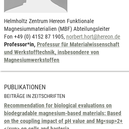
Helmholtz Zentrum Hereon Funktionale
Magnesiummaterialien (MBF) Abteilungsleiter
Fon +49 (0) 4152 87 1905,
norbert.hort
@
hereon.de
Professor*in,
Professur für Materialwissenschaft
und Werkstofftechnik, insbesondere von
Magnesiumwerkstoffen
PUBLIKATIONEN
BEITRÄGE IN ZEITSCHRIFTEN
Recommendation for biological evaluations on
biodegradable magnesium-based materials: Based
on the coupling impact of pH value and Mg<sup>2+
</sup> on cells and bacteria