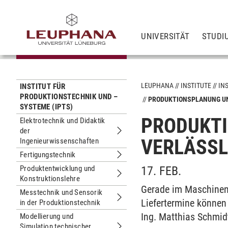
UNIVERSITÄT
STUDI
LEUPHANA
INSTITUTE
IN
INSTITUT FÜR
PRODUKTIONSTECHNIK UND –
PRODUKTIONSPLANUNG UN
SYSTEME (IPTS)
PRODUKTI
Elektrotechnik und Didaktik
der
Untermenu Elektrotechnik und Didakt
VERLÄSSL
Ingenieurwissenschaften
Fertigungstechnik
Untermenu Fertigungstechnik
Produktentwicklung und
17. FEB.
Konstruktionslehre
Untermenu Produktentwicklung und K
Gerade im Maschinen-
Messtechnik und Sensorik
Liefertermine können 
in der Produktionstechnik
Untermenu Messtechnik und Sensorik
Ing. Matthias Schmid
Modellierung und
Simulation technischer