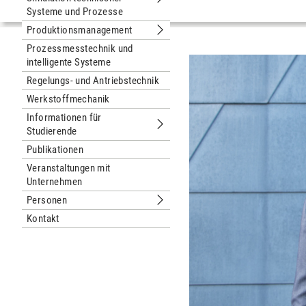
Untermenu Modellierung und Simulat
Systeme und Prozesse
Produktionsmanagement
Untermenu Produktionsmanagement
Prozessmesstechnik und
intelligente Systeme
Regelungs- und Antriebstechnik
Werkstoffmechanik
Informationen für
Studierende
Untermenu Informationen für Studie
Publikationen
Veranstaltungen mit
Unternehmen
Personen
Untermenu Personen
Kontakt