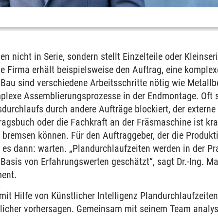
n nicht in Serie, sondern stellt Einzelteile oder Kleinseri
ine Firma erhält beispielsweise den Auftrag, eine komple
 Bau sind verschiedene Arbeitsschritte nötig wie Metall
plexe Assemblierungsprozesse in der Endmontage. Oft s
urchlaufs durch andere Aufträge blockiert, der externe 
tragsbuch oder die Fachkraft an der Fräsmaschine ist kra
f bremsen können. Für den Auftraggeber, der die Produkt
t es dann: warten. „Plandurchlaufzeiten werden in der Pr
Basis von Erfahrungswerten geschätzt“, sagt Dr.-Ing. Ma
ent.
it Hilfe von Künstlicher Intelligenz Plandurchlaufzeiten
sslicher vorhersagen. Gemeinsam mit seinem Team analys