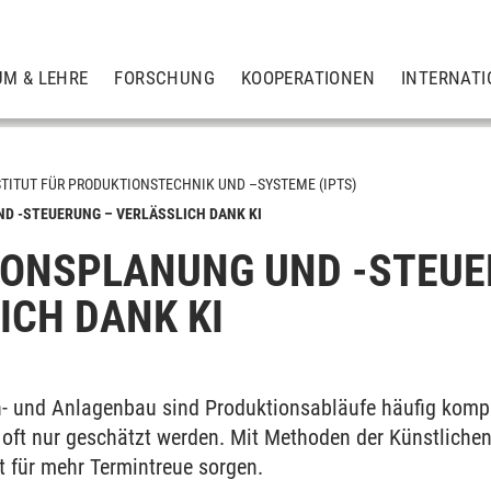
UM & LEHRE
FORSCHUNG
KOOPERATIONEN
INTERNATI
STITUT FÜR PRODUKTIONSTECHNIK UND –SYSTEME (IPTS)
D -STEUERUNG – VERLÄSSLICH DANK KI
ONSPLANUNG UND -STEUE
ik der Ingenieurwissenschaften
ICH DANK KI
onstruktionslehre
 und Anlagenbau sind Produktionsabläufe häufig kompl
oft nur geschätzt werden. Mit Methoden der Künstlichen 
 in der Produktionstechnik
t für mehr Termintreue sorgen.