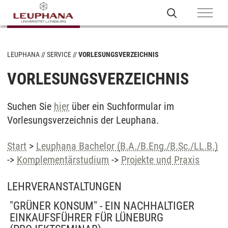
LEUPHANA
SERVICE
VORLESUNGSVERZEICHNIS
VORLESUNGSVERZEICHNIS
Suchen Sie
hier
über ein Suchformular im
Vorlesungsverzeichnis der Leuphana.
Start
>
Leuphana Bachelor (B.A./B.Eng./B.Sc./LL.B.)
->
Komplementärstudium
->
Projekte und Praxis
LEHRVERANSTALTUNGEN
"GRÜNER KONSUM" - EIN NACHHALTIGER
EINKAUFSFÜHRER FÜR LÜNEBURG