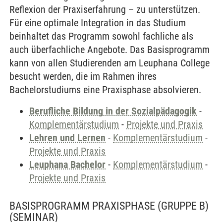
Reflexion der Praxiserfahrung – zu unterstützen.
Für eine optimale Integration in das Studium
beinhaltet das Programm sowohl fachliche als
auch überfachliche Angebote. Das Basisprogramm
kann von allen Studierenden am Leuphana College
besucht werden, die im Rahmen ihres
Bachelorstudiums eine Praxisphase absolvieren.
Berufliche Bildung in der Sozialpädagogik
-
Komplementärstudium
-
Projekte und Praxis
Lehren und Lernen
-
Komplementärstudium
-
Projekte und Praxis
Leuphana Bachelor
-
Komplementärstudium
-
Projekte und Praxis
BASISPROGRAMM PRAXISPHASE (GRUPPE B)
(SEMINAR)