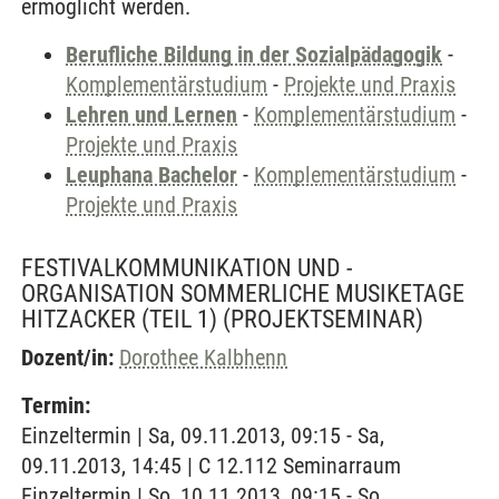
ermöglicht werden.
Berufliche Bildung in der Sozialpädagogik
-
Komplementärstudium
-
Projekte und Praxis
Lehren und Lernen
-
Komplementärstudium
-
Projekte und Praxis
Leuphana Bachelor
-
Komplementärstudium
-
Projekte und Praxis
FESTIVALKOMMUNIKATION UND -
ORGANISATION SOMMERLICHE MUSIKETAGE
HITZACKER (TEIL 1)
(PROJEKTSEMINAR)
Dozent/in:
Dorothee Kalbhenn
Termin:
Einzeltermin | Sa, 09.11.2013, 09:15 - Sa,
09.11.2013, 14:45 | C 12.112 Seminarraum
Einzeltermin | So, 10.11.2013, 09:15 - So,