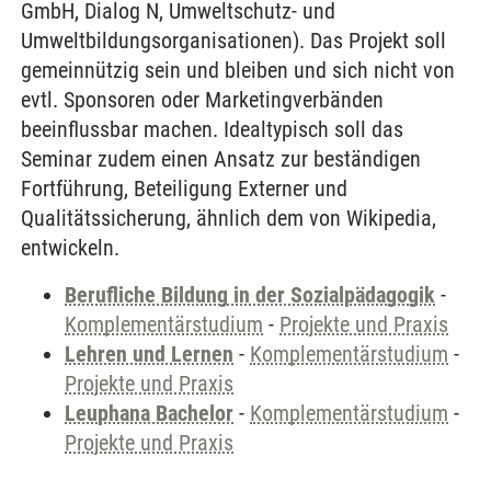
GmbH, Dialog N, Umweltschutz- und
Umweltbildungsorganisationen). Das Projekt soll
gemeinnützig sein und bleiben und sich nicht von
evtl. Sponsoren oder Marketingverbänden
beeinflussbar machen. Idealtypisch soll das
Seminar zudem einen Ansatz zur beständigen
Fortführung, Beteiligung Externer und
Qualitätssicherung, ähnlich dem von Wikipedia,
entwickeln.
Berufliche Bildung in der Sozialpädagogik
-
Komplementärstudium
-
Projekte und Praxis
Lehren und Lernen
-
Komplementärstudium
-
Projekte und Praxis
Leuphana Bachelor
-
Komplementärstudium
-
Projekte und Praxis