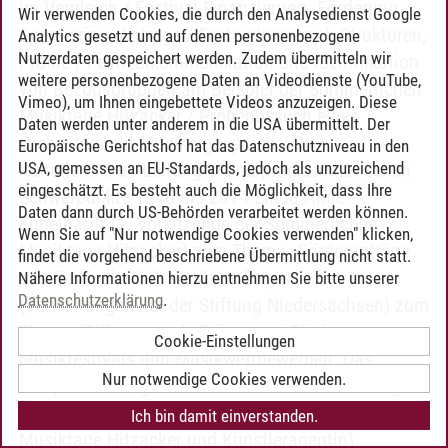
im Vergleich / Festival-Finanzierung: Förderung,
Wir verwenden Cookies, die durch den Analysedienst Google
Sponsoring, Anträge / Festivalpersonal: Strukturen,
Analytics gesetzt und auf denen personenbezogene
Nutzerdaten gespeichert werden. Zudem übermitteln wir
Profile / Festivalkommunikation und Identifikation
weitere personenbezogene Daten an Videodienste (YouTube,
von Bezugsgruppen am Beispiel der Sommerlichen
Vimeo), um Ihnen eingebettete Videos anzuzeigen. Diese
Musiktage Hitzacker / Probenbesuch eines
Daten werden unter anderem in die USA übermittelt. Der
Orchesters mit Musikergespräch / Die
Europäische Gerichtshof hat das Datenschutzniveau in den
USA, gemessen an EU-Standards, jedoch als unzureichend
Künstlerischen Leitungen und programmatischen
eingeschätzt. Es besteht auch die Möglichkeit, dass Ihre
Schwerpunkte 1946 bis 2014 Linda Anne
Daten dann durch US-Behörden verarbeitet werden können.
Engelhardt (1. Vorsitzende der Sommerlichen
Wenn Sie auf "Nur notwendige Cookies verwenden" klicken,
Musiktage Hitzacker) zum Thema „Förderanträge
findet die vorgehend beschriebene Übermittlung nicht statt.
aus Festivalsicht“ Matthias Dreyer
Nähere Informationen hierzu entnehmen Sie bitte unserer
Datenschutzerklärung
.
(Verwaltungsleiter der Stiftung Niedersachsen) zum
Thema "Stiftungen als Träger und Förderer von
Cookie-Einstellungen
Musikfestivals und Musikwettbewerben. Das
Nur notwendige Cookies verwenden.
Beispiel Stiftung Niedersachsen" Henriette Haage
(Organisatorische Leiterin der Sommerlichen
Ich bin damit einverstanden.
Musiktage Hitzacker und Künstleragentin)