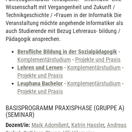
Wissenschaft mit Vergangenheit und Zukunft /
Technikgeschichte / •Frauen in der Informatik Die
Veranstaltung möchte angehende Informatiker als
auch Studierende mit Bezug Lehreraus- bildung /
Pädagogik ansprechen.
Berufliche Bildung in der Sozialpädagogik
-
Komplementärstudium
-
Projekte und Praxis
Lehren und Lernen
-
Komplementärstudium
-
Projekte und Praxis
Leuphana Bachelor
-
Komplementärstudium
-
Projekte und Praxis
BASISPROGRAMM PRAXISPHASE (GRUPPE A)
(SEMINAR)
Dozent/in:
Maik Adomßent
,
Katrin Hassler
,
Andreas