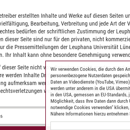
etreiber erstellten Inhalte und Werke auf diesen Seiten 
vielfältigung, Bearbeitung, Verbreitung und jede Art der
echtes bedürfen der schriftlichen Zustimmung der Leuph
 dieser Seite sind nur für den privaten, nicht kommerzi
 die Pressemitteilungen der Leuphana Universität Lüne
en. Ihr Inhalt kann ohne besondere Genehmigung verwen
f dieser Seite nicht vom Betreiber erstellt wurden, werden
Wir verwenden Cookies, die durch den An
e werden Inhalte Dritter als solche gekennzeichnet. Soll
personenbezogene Nutzerdaten gespeich
Daten an Videodienste (YouTube, Vimeo),
ung aufmerksam werden, bitten wir um einen entspreche
werden unter anderem in die USA übermit
chtsverletzungen werden wir derartige Inhalte umgehen
in den USA, gemessen an EU-Standards, j
Möglichkeit, dass Ihre Daten dann durch
notwendige Cookies verwenden" klicken, f
Nähere Informationen hierzu entnehmen S
26