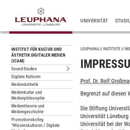
UNIVERSITÄT
STUDI
LEUPHANA
INSTITUTE
IN
INSTITUT FÜR KULTUR UND
ÄSTHETIK DIGITALER MEDIEN
IMPRESS
(ICAM)
Sound Studies
Untermenu Sound Studies
Digitale Kulturen
Prof. Dr. Rolf Großm
Medienästhetik
Medienkultur und
Begrenzt auf diesen We
Medienphilosophie
Medientheorie und
Die Stiftung Universi
Mediengeschichte
Universität Lüneburg 
Promotionskolleg
Universität bei der 
"Wissenskulturen / Digitale