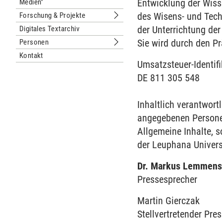
Entwicklung der Wisse
Medien"
des Wisens- und Tec
Forschung & Projekte
Untermenu Forschung & Projekte
der Unterrichtung der
Digitales Textarchiv
Sie wird durch den P
Personen
Untermenu Personen
Kontakt
Umsatzsteuer-Identi
DE 811 305 548
Inhaltlich verantwort
angegebenen Person
Allgemeine Inhalte, s
der Leuphana Univers
Dr. Markus Lemmen
Pressesprecher
Martin Gierczak
Stellvertretender Pre