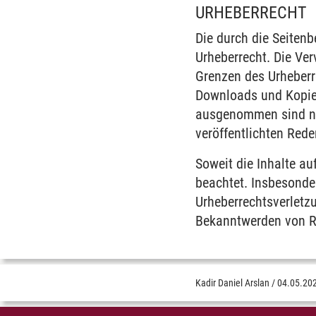
URHEBERRECHT
Die durch die Seitenb
Urheberrecht. Die Ver
Grenzen des Urheberr
Downloads und Kopien
ausgenommen sind nur
veröffentlichten Red
Soweit die Inhalte au
beachtet. Insbesonder
Urheberrechtsverletz
Bekanntwerden von Re
Kadir Daniel Arslan
/
04.05.20