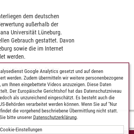
unterliegen dem deutschen
 Verwertung außerhalb der
ana Universität Lüneburg.
ellen Gebrauch gestattet. Davon
burg sowie die im Internet
det werden.
 die Urheberrechte Dritter
alysedienst Google Analytics gesetzt und auf denen
ten Sie trotzdem auf eine
ert werden. Zudem übermitteln wir weitere personenbezogene
 um Ihnen eingebettete Videos anzuzeigen. Diese Daten
nden Hinweis. Bei
telt. Der Europäische Gerichtshof hat das Datenschutzniveau
d entfernen.
edoch als unzureichend eingeschätzt. Es besteht auch die
 US-Behörden verarbeitet werden können. Wenn Sie auf "Nur
indet die vorgehend beschriebene Übermittlung nicht statt.
ie bitte unserer
Datenschutzerklärung
.
Cookie-Einstellungen