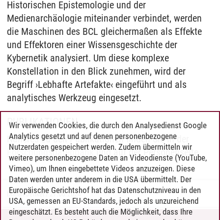
Historischen Epistemologie und der
Medienarchäologie miteinander verbindet, werden
die Maschinen des BCL gleichermaßen als Effekte
und Effektoren einer Wissensgeschichte der
Kybernetik analysiert. Um diese komplexe
Konstellation in den Blick zunehmen, wird der
Begriff ›Lebhafte Artefakte‹ eingeführt und als
analytisches Werkzeug eingesetzt.
PUBLIKATIONEN
Wir verwenden Cookies, die durch den Analysedienst Google
Analytics gesetzt und auf denen personenbezogene
Näheres zu den Publikationen finden Sie in der
Nutzerdaten gespeichert werden. Zudem übermitteln wir
Forschungsdatenbank
und auf der Personenseite.
weitere personenbezogene Daten an Videodienste (YouTube,
Vimeo), um Ihnen eingebettete Videos anzuzeigen. Diese
Daten werden unter anderem in die USA übermittelt. Der
Europäische Gerichtshof hat das Datenschutzniveau in den
Dorian Jenkel
/
27.06.2024
USA, gemessen an EU-Standards, jedoch als unzureichend
eingeschätzt. Es besteht auch die Möglichkeit, dass Ihre