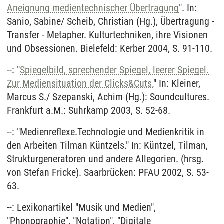
Aneignung medientechnischer Übertragung
". In:
Sanio, Sabine/ Scheib, Christian (Hg.), Übertragung -
Transfer - Metapher. Kulturtechniken, ihre Visionen
und Obsessionen. Bielefeld: Kerber 2004, S. 91-110.
--: "
Spiegelbild, sprechender Spiegel, leerer Spiegel.
Zur Mediensituation der Clicks&Cuts.
" In: Kleiner,
Marcus S./ Szepanski, Achim (Hg.): Soundcultures.
Frankfurt a.M.: Suhrkamp 2003, S. 52-68.
--: "Medienreflexe.Technologie und Medienkritik in
den Arbeiten Tilman Küntzels." In: Küntzel, Tilman,
Strukturgeneratoren und andere Allegorien. (hrsg.
von Stefan Fricke). Saarbrücken: PFAU 2002, S. 53-
63.
--: Lexikonartikel "Musik und Medien",
"Phonographie", "Notation", "Digitale