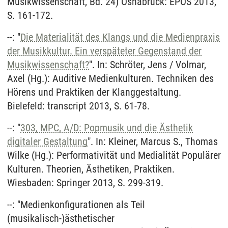
Musikwissenschaft, Bd. 24) Osnabrück: EPOS 2013,
S. 161-172.
--: "
Die Materialität des Klangs und die Medienpraxis
der Musikkultur. Ein verspäteter Gegenstand der
Musikwissenschaft?
". In: Schröter, Jens / Volmar,
Axel (Hg.): Auditive Medienkulturen. Techniken des
Hörens und Praktiken der Klanggestaltung.
Bielefeld: transcript 2013, S. 61-78.
--: "
303, MPC, A/D: Popmusik und die Ästhetik
digitaler Gestaltung
". In: Kleiner, Marcus S., Thomas
Wilke (Hg.): Performativität und Medialität Populärer
Kulturen. Theorien, Ästhetiken, Praktiken.
Wiesbaden: Springer 2013, S. 299-319.
--: "Medienkonfigurationen als Teil
(musikalisch-)ästhetischer