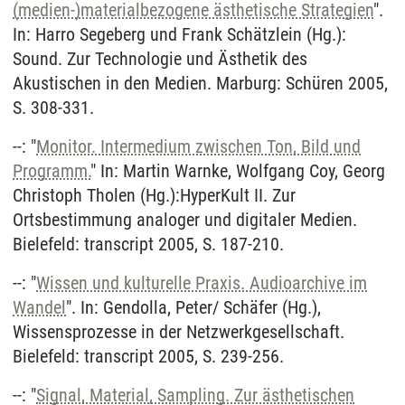
(medien-)materialbezogene ästhetische Strategien
".
In: Harro Segeberg und Frank Schätzlein (Hg.):
Sound. Zur Technologie und Ästhetik des
Akustischen in den Medien. Marburg: Schüren 2005,
S. 308-331.
--: "
Monitor. Intermedium zwischen Ton, Bild und
Programm.
" In: Martin Warnke, Wolfgang Coy, Georg
Christoph Tholen (Hg.):HyperKult II. Zur
Ortsbestimmung analoger und digitaler Medien.
Bielefeld: transcript 2005, S. 187-210.
--: "
Wissen und kulturelle Praxis. Audioarchive im
Wandel
". In: Gendolla, Peter/ Schäfer (Hg.),
Wissensprozesse in der Netzwerkgesellschaft.
Bielefeld: transcript 2005, S. 239-256.
--: "
Signal, Material, Sampling. Zur ästhetischen