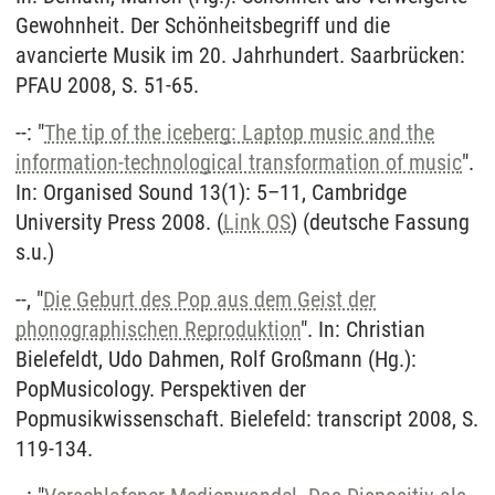
Gewohnheit. Der Schönheitsbegriff und die
avancierte Musik im 20. Jahrhundert. Saarbrücken:
PFAU 2008, S. 51-65.
--: "
The tip of the iceberg: Laptop music and the
information-technological transformation of music
".
In: Organised Sound 13(1): 5–11, Cambridge
University Press 2008. (
Link OS
) (deutsche Fassung
s.u.)
--, "
Die Geburt des Pop aus dem Geist der
phonographischen Reproduktion
". In: Christian
Bielefeldt, Udo Dahmen, Rolf Großmann (Hg.):
PopMusicology. Perspektiven der
Popmusikwissenschaft. Bielefeld: transcript 2008, S.
119-134.