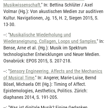
Musikwissenschaft.
" In: Bettina Schlüter / Axel
Volmar (Hg.): Von akustischen Medien zur auditiven
Kultur. Navigationen, Jg. 15, H. 2, Siegen 2015, S.
13-30.
--: "
Musikalische Wiederholung und
Wiederaneignung. Collagen, Loops und Samples.
" In:
Bense, Arne et al. (Hg.): Musik im Spektrum
technologischer Entwicklungen und Neuer Medien.
Osnabrück: EPOS 2015, S. 207-218.
--: "
Sensory Engineering. Affects and the Mechanics
of Musical Time
." In: Angerer, Marie-Luise, Bernd
Bösel, Michaela Ott (Hg.): Timing of Affect.
Epistemologies, Aesthetics, Politics. Zürich:
diaphanes 2014, S. 191-205.
--: "Was ist digitale Musik? Einige Gedanken