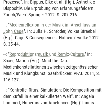
Prozesse". In: Bippus, Elke et al. (Hg.), Ästhetik x
Dispositiv. Die Erprobung von Erfahrungsfeldern.
Zürich/Wien: Springer 2012, S. 207-216.
--: "
Medienreflexion in der Musik im Anschluss an
John Cage
". In: Julia H. Schröder, Volker Straebel
(Hg.): Cage & Consequences. Hofheim: wolke 2012,
S. 35-44.
--: "
Reproduktionsmusik und Remix-Culture.
" In:
Saxer, Marion (Hg.): Mind the Gap.
Medienkonstellationen zwischen zeitgenössischer
Musik und Klangkunst. Saarbrücken: PFAU 2011, S.
116-127.
--: "Kontrolle, Ritus, Simulation: Die Komposition mit
dem Zufall in einer kalkulierten Welt". In: Angela
Lammert, Hubertus von Amelunxen (Hg.): Iannis