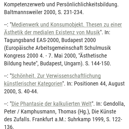
Kompetenzerwerb und Persönlichlichkeitsbildung.
Baltmannsweiler 2000, S. 231-234.
--: "
Medienwerk und Konsumobjekt. Thesen zu einer
Ästhetik der medialen Existenz von Musik
". In:
Tagungsband EAS-2000, Budapest 2000
(Europäische Arbeitsgemeinschaft Schulmusik
Kongress 2000 4. - 7. Mai 2000, "Ästhetische
Bildung heute", Budapest, Ungarn). S. 144-150.
--: "
Schönheit. Zur Verwissenschaftlichung
künstlerischer Kategorien
". In: Positionen 44, August
2000, S. 40-44.
--: "
Die Phantasie der kalkulierten Welt
". In: Gendolla,
Peter / Kamphusmann, Thomas (Hg.), Die Künste
des Zufalls. Frankfurt a.M.: Suhrkamp 1999, S. 122-
136.