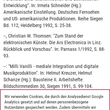
Entwicklung". In: Irmela Schneider (Hg.):
Amerikanische Einstellung. Deutsches Fernsehen
und US- amerikanische Produktionen. Reihe Siegen
Bd. 112, Heidelberg 1992, S. 25-38.
--, Christian W. Thomsen: "Zum Stand der
elektronischen Künste. Die Ars Electronica in Linz.
Rückblick und Vorschau". In: Parnass 1/1992, S. 88-
93.
--: "Milli Vanilli - mediale Integration und digitale
Musikproduktion". In: Helmut Kreuzer, Helmut
Schanze (Hg.): Bausteine II. Arbeitshefte
Bildschirmmedien 30, Siegen 1991, S. 99-104.
--: Musik als 'Kommunikation'. Zur Theorie
Wir verwenden Cookies, die durch den Analysedienst Google
Analytics gesetzt und auf denen personenbezogene
musikalischer Kommunikationshandlungen.
Nutzerdaten gespeichert werden. Zudem übermitteln wir