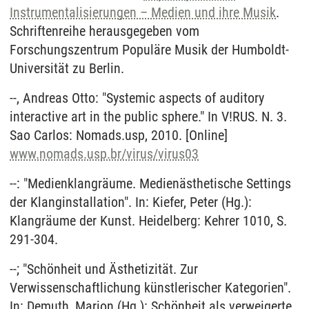
Instrumentalisierungen – Medien und ihre Musik
.
Schriftenreihe herausgegeben vom
Forschungszentrum Populäre Musik der Humboldt-
Universität zu Berlin.
--, Andreas Otto: "Systemic aspects of auditory
interactive art in the public sphere." In V!RUS. N. 3.
Sao Carlos: Nomads.usp, 2010. [Online]
www.nomads.usp.br/virus/virus03
--: "Medienklangräume. Medienästhetische Settings
der Klanginstallation". In: Kiefer, Peter (Hg.):
Klangräume der Kunst. Heidelberg: Kehrer 1010, S.
291-304.
--; "Schönheit und Ästhetizität. Zur
Verwissenschaftlichung künstlerischer Kategorien".
In: Demuth, Marion (Hg.): Schönheit als verweigerte