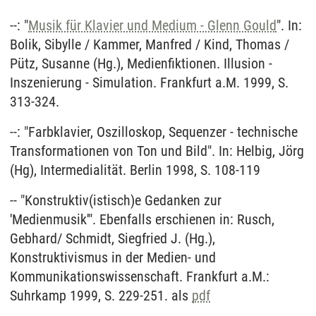
--: "
Musik für Klavier und Medium - Glenn Gould
". In:
Bolik, Sibylle / Kammer, Manfred / Kind, Thomas /
Pütz, Susanne (Hg.), Medienfiktionen. Illusion -
Inszenierung - Simulation. Frankfurt a.M. 1999, S.
313-324.
--: "Farbklavier, Oszilloskop, Sequenzer - technische
Transformationen von Ton und Bild". In: Helbig, Jörg
(Hg), Intermedialität. Berlin 1998, S. 108-119
-- "Konstruktiv(istisch)e Gedanken zur
'Medienmusik'". Ebenfalls erschienen in: Rusch,
Gebhard/ Schmidt, Siegfried J. (Hg.),
Konstruktivismus in der Medien- und
Kommunikationswissenschaft. Frankfurt a.M.:
Suhrkamp 1999, S. 229-251. als
pdf