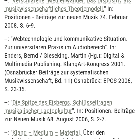
--: "
Verschlafener Medienwandel. Das Dispositiv als
musikwissenschaftliches Theoriemodell.
" In:
Positionen - Beiträge zur neuen Musik 74. Februar
2008. S. 6-9.
--: "Webtechnologie und kommunikative Situation.
Zur universitären Praxis im Audiobereich". In:
Enders, Bernd / Gieseking, Martin (Hg.): Digital &
Multimedia Publishing. KlangArt-Kongress 2001.
(Osnabrücker Beiträge zur systematischen
Musikwissenschaft, Bd. 11) Osnabrück: EPOS 2006,
S. 23-35.
--: "
Die Spitze des Eisbergs. Schlüsselfragen
musikalischer Laptopkultur
". In: Positionen. Beiträge
zur Neuen Musik 68, August 2006, S. 2-7.
--: "
Klang – Medium – Material.
Über den