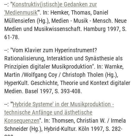
--: "
Konstruktiv(istisch)e Gedanken zur
'Medienmusik
'". In: Hemker, Thomas, Daniel
Müllensiefen (Hg.), Medien - Musik - Mensch. Neue
Medien und Musikwissenschaft. Hamburg 1997, S.
61-78.
--: "Vom Klavier zum Hyperinstrument?
Rationalisierung, Interaktion und Synästhesie als
Prinzipien digitaler Musikproduktion". In: Warnke,
Martin /Wolfgang Coy / Christoph Tholen (Hg.),
HyperKult. Geschichte, Theorie und Kontext digitaler
Medien. Basel 1997, S. 393-408.
--: "'
Hybride Systeme' in der Musikproduktion -
technische Anfänge und ästhetische
Konsequenzen
". In: Thomsen, Christian W. / Irmela
Schneider (Hg.), Hybrid-Kultur. Köln 1997, S. 282-