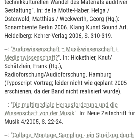
technikkulturellen Wandel des Materials auditiver
Gestaltung". In: de la Motte-Haber, Helga /
Osterwold, Matthias / Weckwerth, Georg (Hg.):
Sonambiente Berlin 2006. Klang Kunst Sound Art.
Heidelberg: Kehrer-Verlag 2006, S. 310-319.
--: "
Audiowissenschaft = Musikwissenschaft +
Medienwissenschaft?
". In: Hickethier, Knut/
Schätzlein, Frank (Hg.),
Radioforschung/Audioforschung. Hamburg
(Typoscript Vortrag; leider nicht wie geplant 2005
erschienen, da der Band nicht realisiert wurde).
--: "
Die multimediale Herausforderung und die
Wissenschaft von der Musik
". In: Neue Zeitschrift für
Musik 4/2005, S. 22-24.
--: "
Collage, Montage, Sampling - ein Streifzug durch