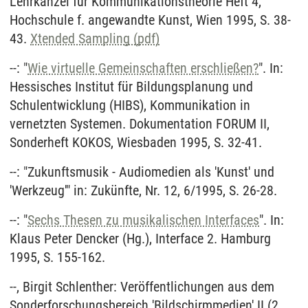
Lehrkanzel für Kommunikationstheorie Heft 4,
Hochschule f. angewandte Kunst, Wien 1995, S. 38-
43.
Xtended Sampling (pdf)
--: "
Wie virtuelle Gemeinschaften erschließen?
". In:
Hessisches Institut für Bildungsplanung und
Schulentwicklung (HIBS), Kommunikation in
vernetzten Systemen. Dokumentation FORUM II,
Sonderheft KOKOS, Wiesbaden 1995, S. 32-41.
--: "Zukunftsmusik - Audiomedien als 'Kunst' und
'Werkzeug'" in: Zukünfte, Nr. 12, 6/1995, S. 26-28.
--: "
Sechs Thesen zu musikalischen Interfaces
". In:
Klaus Peter Dencker (Hg.), Interface 2. Hamburg
1995, S. 155-162.
--, Birgit Schlenther: Veröffentlichungen aus dem
Sonderforschungsbereich 'Bildschirmmedien' II (2.