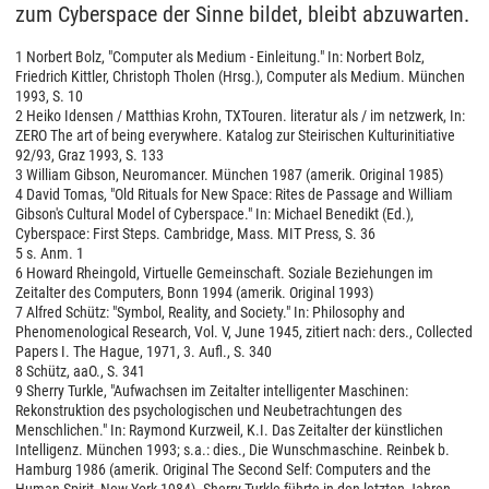
1 Norbert Bolz, "Computer als Medium - Einleitung." In: Norbert Bolz,
Friedrich Kittler, Christoph Tholen (Hrsg.), Computer als Medium. München
1993, S. 10
2 Heiko Idensen / Matthias Krohn, TXTouren. literatur als / im netzwerk, In:
ZERO The art of being everywhere. Katalog zur Steirischen Kulturinitiative
92/93, Graz 1993, S. 133
3 William Gibson, Neuromancer. München 1987 (amerik. Original 1985)
4 David Tomas, "Old Rituals for New Space: Rites de Passage and William
Gibson's Cultural Model of Cyberspace." In: Michael Benedikt (Ed.),
Cyberspace: First Steps. Cambridge, Mass. MIT Press, S. 36
5 s. Anm. 1
6 Howard Rheingold, Virtuelle Gemeinschaft. Soziale Beziehungen im
Zeitalter des Computers, Bonn 1994 (amerik. Original 1993)
7 Alfred Schütz: "Symbol, Reality, and Society." In: Philosophy and
Phenomenological Research, Vol. V, June 1945, zitiert nach: ders., Collected
Papers I. The Hague, 1971, 3. Aufl., S. 340
8 Schütz, aaO., S. 341
9 Sherry Turkle, "Aufwachsen im Zeitalter intelligenter Maschinen:
Rekonstruktion des psychologischen und Neubetrachtungen des
Menschlichen." In: Raymond Kurzweil, K.I. Das Zeitalter der künstlichen
Intelligenz. München 1993; s.a.: dies., Die Wunschmaschine. Reinbek b.
Hamburg 1986 (amerik. Original The Second Self: Computers and the