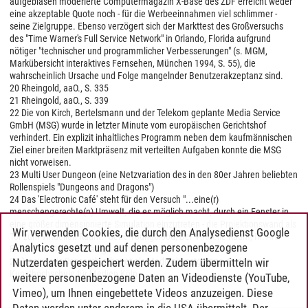
aufgeblasen moderierte Computermagazin X-Base des ZDF erreicht weder
eine akzeptable Quote noch - für die Werbeeinnahmen viel schlimmer -
seine Zielgruppe. Ebenso verzögert sich der Markttest des Großversuchs
des "Time Warner's Full Service Network" in Orlando, Florida aufgrund
nötiger "technischer und programmlicher Verbesserungen" (s. MGM,
Markübersicht interaktives Fernsehen, München 1994, S. 55), die
wahrscheinlich Ursache und Folge mangelnder Benutzerakzeptanz sind.
20 Rheingold, aaO., S. 335
21 Rheingold, aaO., S. 339
22 Die von Kirch, Bertelsmann und der Telekom geplante Media Service
GmbH (MSG) wurde in letzter Minute vom europäischen Gerichtshof
verhindert. Ein explizit inhaltliches Programm neben dem kaufmännischen
Ziel einer breiten Marktpräsenz mit verteilten Aufgaben konnte die MSG
nicht vorweisen.
23 Multi User Dungeon (eine Netzvariation des in den 80er Jahren beliebten
Rollenspiels "Dungeons and Dragons")
24 Das 'Electronic Café' steht für den Versuch "...eine(r)
menschengerechte(n) Umwelt, die es möglich macht, durch ein Fenster in
eine größer dimensionierte Simulation einzutreten - die Projektionswand als
Wir verwenden Cookies, die durch den Analysedienst Google
Tor zum virtuellen Raum." Gene Youngblood, Der Virtuelle Raum, In: Ars
Analytics gesetzt und auf denen personenbezogene
Electronica 1986, Katalog Linz 1986
Nutzerdaten gespeichert werden. Zudem übermitteln wir
25 'Knowbotic Research' arbeitet als Medienkunstgruppe an der
Kunsthochschule für Medien Köln
weitere personenbezogene Daten an Videodienste (YouTube,
Vimeo), um Ihnen eingebettete Videos anzuzeigen. Diese
Daten werden unter anderem in die USA übermittelt. Der