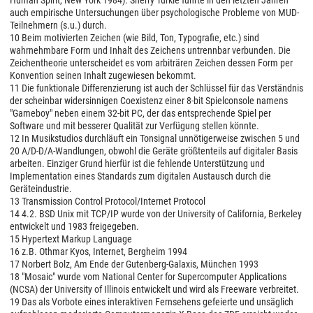
Human Spirit, New York 1984). Sherry Turkle führte in den letzten Jahren
auch empirische Untersuchungen über psychologische Probleme von MUD-
Teilnehmern (s.u.) durch.
10 Beim motivierten Zeichen (wie Bild, Ton, Typografie, etc.) sind
wahrnehmbare Form und Inhalt des Zeichens untrennbar verbunden. Die
Zeichentheorie unterscheidet es vom arbiträren Zeichen dessen Form per
Konvention seinen Inhalt zugewiesen bekommt.
11 Die funktionale Differenzierung ist auch der Schlüssel für das Verständnis
der scheinbar widersinnigen Coexistenz einer 8-bit Spielconsole namens
"Gameboy" neben einem 32-bit PC, der das entsprechende Spiel per
Software und mit besserer Qualität zur Verfügung stellen könnte.
12 In Musikstudios durchläuft ein Tonsignal unnötigerweise zwischen 5 und
20 A/D-D/A-Wandlungen, obwohl die Geräte größtenteils auf digitaler Basis
arbeiten. Einziger Grund hierfür ist die fehlende Unterstützung und
Implementation eines Standards zum digitalen Austausch durch die
Geräteindustrie.
13 Transmission Control Protocol/Internet Protocol
14 4.2. BSD Unix mit TCP/IP wurde von der University of California, Berkeley
entwickelt und 1983 freigegeben.
15 Hypertext Markup Language
16 z.B. Othmar Kyos, Internet, Bergheim 1994
17 Norbert Bolz, Am Ende der Gutenberg-Galaxis, München 1993
18 "Mosaic" wurde vom National Center for Supercomputer Applications
(NCSA) der University of Illinois entwickelt und wird als Freeware verbreitet.
19 Das als Vorbote eines interaktiven Fernsehens gefeierte und unsäglich