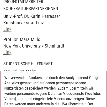
PROJEKTMITARBEITER
KOOPERATIONSPARTNERINNEN
Univ.-Prof. Dr. Karin Harrasser
Kunstuniversität Linz
Link
Prof. Dr. Mara Mills
New York University / Steinhardt
Link
STUDENTISCHE HILFSKRAFT
Maximilian Mohr
Universitätsallee 1
Wir verwenden Cookies, die durch den Analysedienst Google
Analytics gesetzt und auf denen personenbezogene
21335 Lüneburg
Nutzerdaten gespeichert werden. Zudem übermitteln wir
shk_medien_assistenz
@
leuphana.de
weitere personenbezogene Daten an Videodienste (YouTube,
Vimeo), um Ihnen eingebettete Videos anzuzeigen. Diese
Daten werden unter anderem in die USA übermittelt. Der