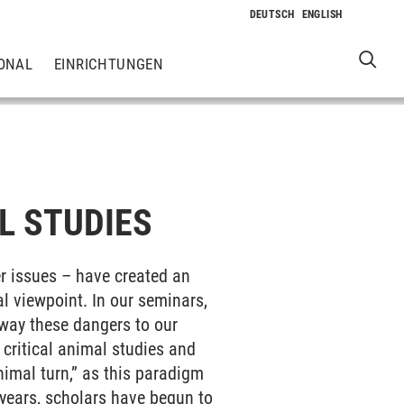
ONAL
EINRICHTUNGEN
L STUDIES
er issues – have created an
al viewpoint. In our seminars,
 way these dangers to our
, critical animal studies and
nimal turn,” as this paradigm
 years, scholars have begun to