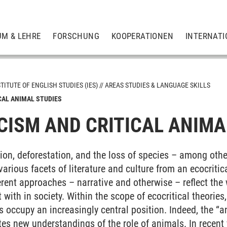
UM & LEHRE
FORSCHUNG
KOOPERATIONEN
INTERNATI
TITUTE OF ENGLISH STUDIES (IES)
AREAS STUDIES & LANGUAGE SKILLS
CAL ANIMAL STUDIES
ICISM AND CRITICAL ANIMA
chaft
ution, deforestation, and the loss of species – among oth
various facets of literature and culture from an ecocritic
 Skills
rent approaches – narrative and otherwise – reflect the
with in society. Within the scope of ecocritical theories
occupy an increasingly central position. Indeed, the “a
otes new understandings of the role of animals. In recent