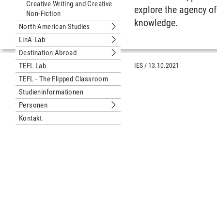
Creative Writing and Creative
explore the agency of
Non-Fiction
knowledge.
North American Studies
Untermenu North American Studies
LinA-Lab
Untermenu LinA-Lab
Destination Abroad
Untermenu Destination Abroad
TEFL Lab
IES
/
13.10.2021
TEFL - The Flipped Classroom
Studieninformationen
Personen
Untermenu Personen
Kontakt