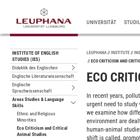
UNIVERSITÄT
STUDI
LEUPHANA
INSTITUTE
INS
INSTITUTE OF ENGLISH
STUDIES (IES)
ECO CRITICISM AND CRITI
Didaktik des Englischen
Untermenu Didaktik des Englischen
ECO CRIT
Englische Literaturwissenschaft
Englische
Sprachwissenschaft
Untermenu Englische Sprachwissens
In recent years, poll
Areas Studies & Language
urgent need to study 
Skills
Untermenu Areas Studies & Language
we examine how diffe
Ethnic and Religious
Minorities
environment are dealt 
Eco Criticism and Critical
human-animal studies 
Animal Studies
shift is called, prom