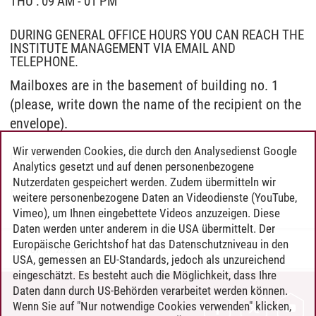
THU : 09 AM - 01 PM
DURING GENERAL OFFICE HOURS YOU CAN REACH THE
INSTITUTE MANAGEMENT VIA EMAIL AND
TELEPHONE.
Mailboxes are in the basement of building no. 1
(please, write down the name of the recipient on the
envelope).
Wir verwenden Cookies, die durch den Analysedienst Google
GESCHÄFTSFÜHRENDE DIREKTORIN
Analytics gesetzt und auf denen personenbezogene
Nutzerdaten gespeichert werden. Zudem übermitteln wir
Prof. Dr. Anne Barron
weitere personenbezogene Daten an Videodienste (YouTube,
Vimeo), um Ihnen eingebettete Videos anzuzeigen. Diese
Daten werden unter anderem in die USA übermittelt. Der
Europäische Gerichtshof hat das Datenschutzniveau in den
IES
/
07.07.2026
USA, gemessen an EU-Standards, jedoch als unzureichend
eingeschätzt. Es besteht auch die Möglichkeit, dass Ihre
Daten dann durch US-Behörden verarbeitet werden können.
KONTAKT
Wenn Sie auf "Nur notwendige Cookies verwenden" klicken,