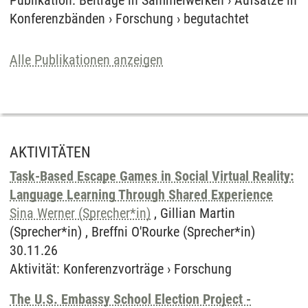
Publikation
:
Beiträge in Sammelwerken
›
Aufsätze in
Konferenzbänden
›
Forschung
›
begutachtet
Alle Publikationen anzeigen
AKTIVITÄTEN
Task-Based Escape Games in Social Virtual Reality:
Language Learning Through Shared Experience
Sina Werner (Sprecher*in)
, Gillian Martin
(Sprecher*in) , Breffni O'Rourke (Sprecher*in)
30.11.26
Aktivität
:
Konferenzvorträge
›
Forschung
The U.S. Embassy School Election Project -