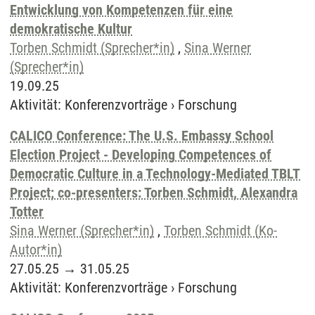
Entwicklung von Kompetenzen für eine
demokratische Kultur
Torben Schmidt (Sprecher*in)
,
Sina Werner
(Sprecher*in)
19.09.25
Aktivität
:
Konferenzvorträge
›
Forschung
CALICO Conference: The U.S. Embassy School
Election Project - Developing Competences of
Democratic Culture in a Technology-Mediated TBLT
Project; co-presenters: Torben Schmidt, Alexandra
Totter
Sina Werner (Sprecher*in)
,
Torben Schmidt (Ko-
Autor*in)
27.05.25
→
31.05.25
Aktivität
:
Konferenzvorträge
›
Forschung