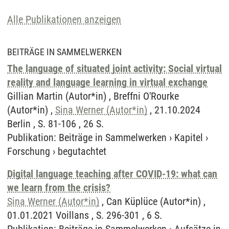
Alle Publikationen anzeigen
BEITRÄGE IN SAMMELWERKEN
The language of situated joint activity: Social virtual
reality and language learning in virtual exchange
Gillian Martin (Autor*in) , Breffni O'Rourke
(Autor*in) ,
Sina Werner (Autor*in)
, 21.10.2024
Berlin , S. 81-106 , 26 S.
Publikation
:
Beiträge in Sammelwerken
›
Kapitel
›
Forschung
›
begutachtet
Digital language teaching after COVID-19: what can
we learn from the crisis?
Sina Werner (Autor*in)
, Can Küplüce (Autor*in) ,
01.01.2021 Voillans , S. 296-301 , 6 S.