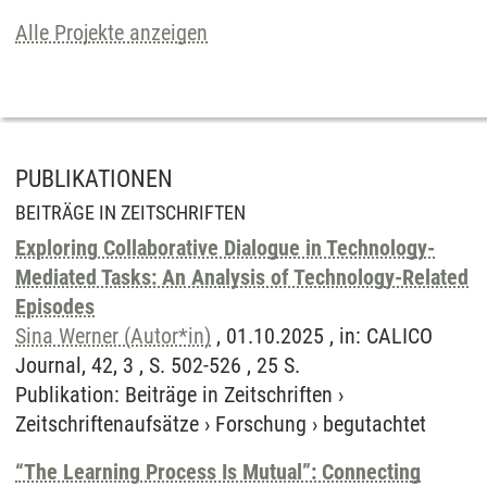
Alle Projekte anzeigen
PUBLIKATIONEN
BEITRÄGE IN ZEITSCHRIFTEN
Exploring Collaborative Dialogue in Technology-
Mediated Tasks: An Analysis of Technology-Related
Episodes
Sina Werner (Autor*in)
, 01.10.2025 , in: CALICO
Journal, 42, 3 , S. 502-526 , 25 S.
Publikation
:
Beiträge in Zeitschriften
›
Zeitschriftenaufsätze
›
Forschung
›
begutachtet
“The Learning Process Is Mutual”: Connecting