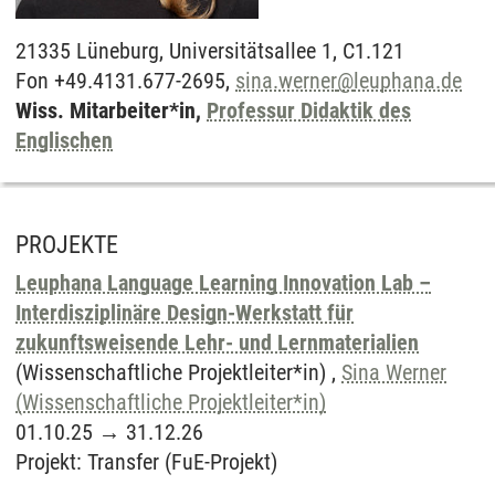
21335
Lüneburg,
Universitätsallee 1, C1.121
Fon +49.4131.677-2695,
sina.werner
@
leuphana.de
Wiss. Mitarbeiter*in,
Professur Didaktik des
Englischen
PROJEKTE
Leuphana Language Learning Innovation Lab –
Interdisziplinäre Design-Werkstatt für
zukunftsweisende Lehr- und Lernmaterialien
(Wissenschaftliche Projektleiter*in) ,
Sina Werner
(Wissenschaftliche Projektleiter*in)
01.10.25
→
31.12.26
Projekt
:
Transfer (FuE-Projekt)