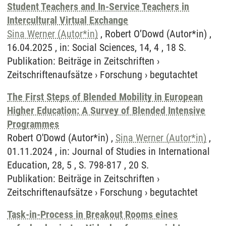
Student Teachers and In-Service Teachers in
Intercultural Virtual Exchange
Sina Werner (Autor*in)
, Robert O’Dowd (Autor*in) ,
16.04.2025 , in: Social Sciences, 14, 4 , 18 S.
Publikation
:
Beiträge in Zeitschriften
›
Zeitschriftenaufsätze
›
Forschung
›
begutachtet
The First Steps of Blended Mobility in European
Higher Education: A Survey of Blended Intensive
Programmes
Robert O'Dowd (Autor*in) ,
Sina Werner (Autor*in)
,
01.11.2024 , in: Journal of Studies in International
Education, 28, 5 , S. 798-817 , 20 S.
Publikation
:
Beiträge in Zeitschriften
›
Zeitschriftenaufsätze
›
Forschung
›
begutachtet
Task-in-Process in Breakout Rooms eines