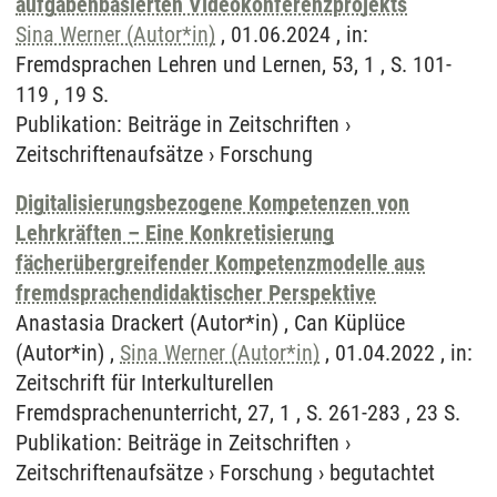
aufgabenbasierten Videokonferenzprojekts
Sina Werner (Autor*in)
, 01.06.2024 , in:
Fremdsprachen Lehren und Lernen, 53, 1 , S. 101-
119 , 19 S.
Publikation
:
Beiträge in Zeitschriften
›
Zeitschriftenaufsätze
›
Forschung
Digitalisierungsbezogene Kompetenzen von
Lehrkräften – Eine Konkretisierung
fächerübergreifender Kompetenzmodelle aus
fremdsprachendidaktischer Perspektive
Anastasia Drackert (Autor*in) , Can Küplüce
(Autor*in) ,
Sina Werner (Autor*in)
, 01.04.2022 , in:
Zeitschrift für Interkulturellen
Fremdsprachenunterricht, 27, 1 , S. 261-283 , 23 S.
Publikation
:
Beiträge in Zeitschriften
›
Zeitschriftenaufsätze
›
Forschung
›
begutachtet