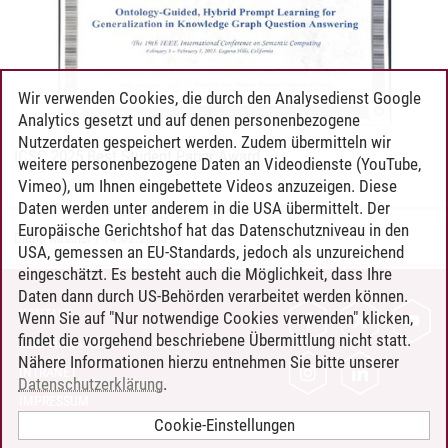
Wir verwenden Cookies, die durch den Analysedienst Google
Analytics gesetzt und auf denen personenbezogene
Nutzerdaten gespeichert werden. Zudem übermitteln wir
ICSC 2025 Best Student Paper Award
weitere personenbezogene Daten an Videodienste (YouTube,
Vimeo), um Ihnen eingebettete Videos anzuzeigen. Diese
Daten werden unter anderem in die USA übermittelt. Der
Europäische Gerichtshof hat das Datenschutzniveau in den
Diana Kästner
/
14.02.2025
USA, gemessen an EU-Standards, jedoch als unzureichend
eingeschätzt. Es besteht auch die Möglichkeit, dass Ihre
Daten dann durch US-Behörden verarbeitet werden können.
KONTAKT
Wenn Sie auf "Nur notwendige Cookies verwenden" klicken,
findet die vorgehend beschriebene Übermittlung nicht statt.
LEUPHANA ALS ARBEITGEBER
Nähere Informationen hierzu entnehmen Sie bitte unserer
INTRANET
Datenschutzerklärung
.
IMPRESSUM
Cookie-Einstellungen
DATENSCHUTZ