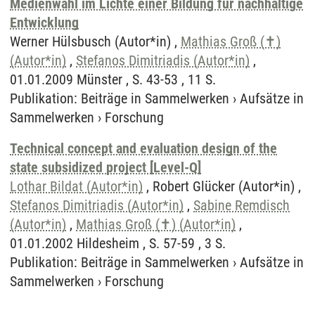
Medienwahl im Lichte einer Bildung für nachhaltige
Entwicklung
Werner Hülsbusch (Autor*in) ,
Mathias Groß (✝)
(Autor*in)
,
Stefanos Dimitriadis (Autor*in)
,
01.01.2009 Münster , S. 43-53 , 11 S.
Publikation
:
Beiträge in Sammelwerken
›
Aufsätze in
Sammelwerken
›
Forschung
Technical concept and evaluation design of the
state subsidized project [Level-Q]
Lothar Bildat (Autor*in)
, Robert Glücker (Autor*in) ,
Stefanos Dimitriadis (Autor*in)
,
Sabine Remdisch
(Autor*in)
,
Mathias Groß (✝) (Autor*in)
,
01.01.2002 Hildesheim , S. 57-59 , 3 S.
Publikation
:
Beiträge in Sammelwerken
›
Aufsätze in
Sammelwerken
›
Forschung