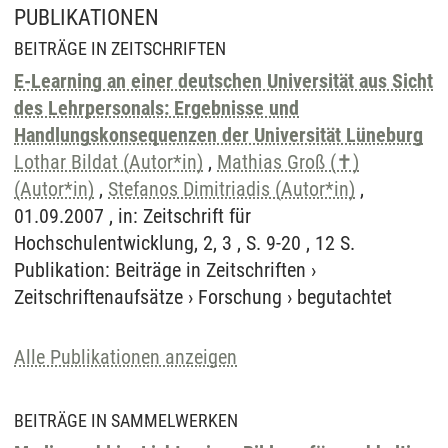
PUBLIKATIONEN
BEITRÄGE IN ZEITSCHRIFTEN
E-Learning an einer deutschen Universität aus Sicht
des Lehrpersonals: Ergebnisse und
Handlungskonsequenzen der Universität Lüneburg
Lothar Bildat (Autor*in)
,
Mathias Groß (✝)
(Autor*in)
,
Stefanos Dimitriadis (Autor*in)
,
01.09.2007 , in: Zeitschrift für
Hochschulentwicklung, 2, 3 , S. 9-20 , 12 S.
Publikation
:
Beiträge in Zeitschriften
›
Zeitschriftenaufsätze
›
Forschung
›
begutachtet
Alle Publikationen anzeigen
BEITRÄGE IN SAMMELWERKEN