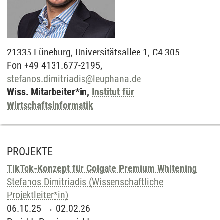
21335
Lüneburg,
Universitätsallee 1, C4.305
Fon +49 4131.677-2195,
stefanos.dimitriadis
@
leuphana.de
Wiss. Mitarbeiter*in,
Institut für
Wirtschaftsinformatik
PROJEKTE
TikTok-Konzept für Colgate Premium Whitening
Stefanos Dimitriadis (Wissenschaftliche
Projektleiter*in)
06.10.25
→
02.02.26