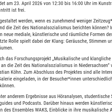
ndet am 23. April 2026 von 12:30 bis 16:00 Uhr im Kunst
tritt ist frei.
gestaltet werden, wenn es zunehmend weniger Zeitzeug*i
nd die Zeit des Nationalsozialismus berichten können? 
n neue mediale, künstlerische und räumliche Formen de
ätzte Rolle spielt dabei der Klang: Geräusche, Stimmen 
Räumen.
ich das Forschungsprojekt „Musikalische und klangliche
n an die Zeit des Nationalsozialismus in Niedersachsen“
tian Köhn. Zum Abschluss des Projektes sind alle Inter
alerie eingeladen, in der Besucher*innen unterschiedlic
 können.
nter anderem Ergebnisse aus Höranalysen, studentische
guides und Podcasts. Darüber hinaus werden künstlerisch
n des Ensembles WAKS, Einblicke in ihre musikalische Ar