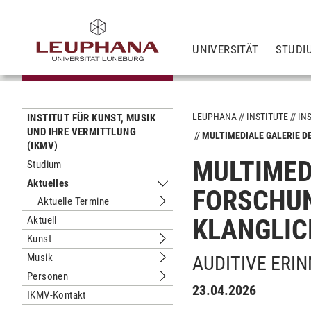
UNIVERSITÄT
STUDI
LEUPHANA
INSTITUTE
IN
INSTITUT FÜR KUNST, MUSIK
UND IHRE VERMITTLUNG
MULTIMEDIALE GALERIE 
(IKMV)
MULTIMED
Studium
Aktuelles
Untermenu Aktuelles
FORSCHUN
Aktuelle Termine
Untermenu Aktuelle Termine
Aktuell
KLANGLIC
Kunst
Untermenu Kunst
Musik
AUDITIVE ERI
Untermenu Musik
Personen
Untermenu Personen
23.04.2026
IKMV-Kontakt