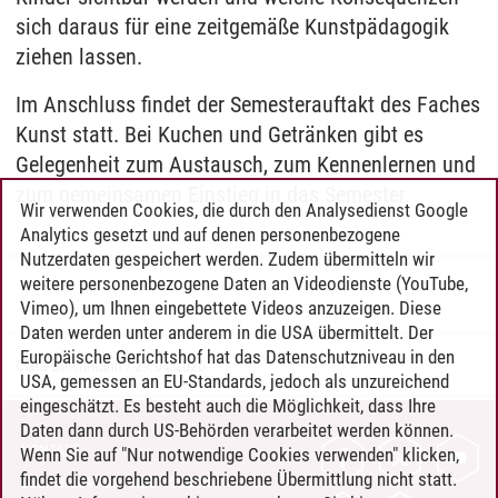
sich daraus für eine zeitgemäße Kunstpädagogik
ziehen lassen.
Im Anschluss findet der Semesterauftakt des Faches
Kunst statt. Bei Kuchen und Getränken gibt es
Gelegenheit zum Austausch, zum Kennenlernen und
zum gemeinsamen Einstieg in das Semester.
Wir verwenden Cookies, die durch den Analysedienst Google
Analytics gesetzt und auf denen personenbezogene
Nutzerdaten gespeichert werden. Zudem übermitteln wir
weitere personenbezogene Daten an Videodienste (YouTube,
Vimeo), um Ihnen eingebettete Videos anzuzeigen. Diese
Daten werden unter anderem in die USA übermittelt. Der
Europäische Gerichtshof hat das Datenschutzniveau in den
Clara Borchmann
/
29.04.2026
USA, gemessen an EU-Standards, jedoch als unzureichend
eingeschätzt. Es besteht auch die Möglichkeit, dass Ihre
Daten dann durch US-Behörden verarbeitet werden können.
KONTAKT
Wenn Sie auf "Nur notwendige Cookies verwenden" klicken,
findet die vorgehend beschriebene Übermittlung nicht statt.
LEUPHANA ALS ARBEITGEBER