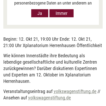
personenbezogene Daten an unter anderem an
Google in den USA übermittelt, um Ihnen Youtube-
Ja
Immer
Videos anzuzeigen. Der Europäische Gerichtshof
hat das Datenschutzniveau in den USA, gemessen
an EU-Standards, jedoch als unzureichend
eingeschätzt. Es besteht auch die Möglichkeit,
dass Ihre Daten dann durch US-Behörden
Beginn: 12. Okt 21, 19:00 Uhr Ende: 12. Okt 21,
verarbeitet werden können. Klicken Sie auf „Ja“
21:00 Uhr Xplanatorium Herrenhausen Öffentlichkeit
erfolgt die Weitergabe nur für die Anzeige dieses
Videos. Bei Klick auf „Immer“ erfolgt die
Wie können Innenstädte ihre Bedeutung als
Weitergabe generell bei Anzeige von Youtube-
lebendige gesellschaftliche und kulturelle Zentren
Videos auf unserer Seite. Nähere Informationen
zurückgewinnen? Darüber diskutieren Expertinnen
hierzu entnehmen Sie bitte unserer
und Experten am 12. Oktober im Xplanatorium
Datenschutzerklärung
.
Herrenhausen.
Veranstaltungseintrag auf
volkswagenstiftung.de
//
Ansehen auf
volkswagenstiftung.de