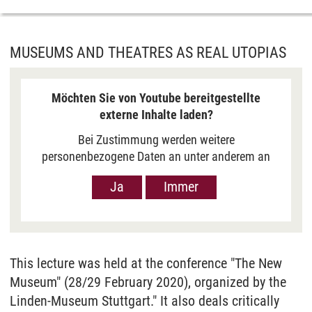
MUSEUMS AND THEATRES AS REAL UTOPIAS
Möchten Sie von Youtube bereitgestellte
externe Inhalte laden?
Bei Zustimmung werden weitere
personenbezogene Daten an unter anderem an
Google in den USA übermittelt, um Ihnen Youtube-
Ja
Immer
Videos anzuzeigen. Der Europäische Gerichtshof
hat das Datenschutzniveau in den USA, gemessen
an EU-Standards, jedoch als unzureichend
eingeschätzt. Es besteht auch die Möglichkeit,
dass Ihre Daten dann durch US-Behörden
This lecture was held at the conference "The New
verarbeitet werden können. Klicken Sie auf „Ja“
Museum" (28/29 February 2020), organized by the
erfolgt die Weitergabe nur für die Anzeige dieses
Linden-Museum Stuttgart." It also deals critically
Videos. Bei Klick auf „Immer“ erfolgt die