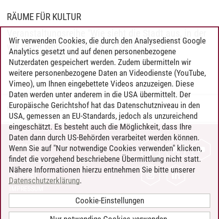
RÄUME FÜR KULTUR
Veranstaltungsreihe "Wie sieht die Stadt aus, in der
Wir verwenden Cookies, die durch den Analysedienst Google
wir leben wollen?" am 15.12.2009
Anhören
Analytics gesetzt und auf denen personenbezogene
Nutzerdaten gespeichert werden. Zudem übermitteln wir
weitere personenbezogene Daten an Videodienste (YouTube,
Vimeo), um Ihnen eingebettete Videos anzuzeigen. Diese
Daten werden unter anderem in die USA übermittelt. Der
Europäische Gerichtshof hat das Datenschutzniveau in den
Namini
/
27.06.2024
USA, gemessen an EU-Standards, jedoch als unzureichend
eingeschätzt. Es besteht auch die Möglichkeit, dass Ihre
Daten dann durch US-Behörden verarbeitet werden können.
KONTAKT
Wenn Sie auf "Nur notwendige Cookies verwenden" klicken,
findet die vorgehend beschriebene Übermittlung nicht statt.
LEUPHANA ALS ARBEITGEBER
Nähere Informationen hierzu entnehmen Sie bitte unserer
INTRANET
Datenschutzerklärung
.
IMPRESSUM
Cookie-Einstellungen
DATENSCHUTZ
BARRIEREFREIHEIT
Nur notwendige Cookies verwenden.