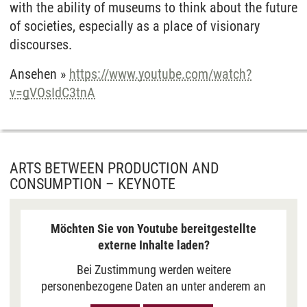
with the ability of museums to think about the future
Weitergabe generell bei Anzeige von Youtube-
of societies, especially as a place of visionary
Videos auf unserer Seite. Nähere Informationen
discourses.
hierzu entnehmen Sie bitte unserer
Datenschutzerklärung
.
Ansehen »
https://www.youtube.com/watch?
v=gVOsIdC3tnA
ARTS BETWEEN PRODUCTION AND
CONSUMPTION – KEYNOTE
Möchten Sie von Youtube bereitgestellte
externe Inhalte laden?
Bei Zustimmung werden weitere
personenbezogene Daten an unter anderem an
Google in den USA übermittelt, um Ihnen Youtube-