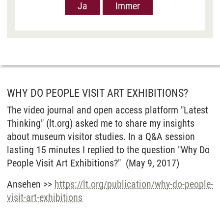
Ja
Immer
Videos anzuzeigen. Der Europäische Gerichtshof
hat das Datenschutzniveau in den USA, gemessen
an EU-Standards, jedoch als unzureichend
eingeschätzt. Es besteht auch die Möglichkeit,
dass Ihre Daten dann durch US-Behörden
verarbeitet werden können. Klicken Sie auf „Ja“
erfolgt die Weitergabe nur für die Anzeige dieses
Videos. Bei Klick auf „Immer“ erfolgt die
WHY DO PEOPLE VISIT ART EXHIBITIONS?
Weitergabe generell bei Anzeige von Youtube-
The video journal and open access platform "Latest
Videos auf unserer Seite. Nähere Informationen
Thinking" (lt.org) asked me to share my insights
hierzu entnehmen Sie bitte unserer
about museum visitor studies. In a Q&A session
Datenschutzerklärung
.
lasting 15 minutes I replied to the question "Why Do
People Visit Art Exhibitions?" (May 9, 2017)
Ansehen >>
https://lt.org/publication/why-do-people-
visit-art-exhibitions