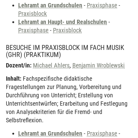
Lehramt an Grundschulen
-
Praxisphase
-
Praxisblock
Lehramt an Haupt- und Realschulen
-
Praxisphase
-
Praxisblock
BESUCHE IM PRAXISBLOCK IM FACH MUSIK
(GHR)
(PRAKTIKUM)
Dozent/in:
Michael Ahlers
,
Benjamin Wroblewski
Inhalt:
Fachspezifische didaktische
Fragestellungen zur Planung, Vorbereitung und
Durchführung von Unterricht; Erstellung von
Unterrichtsentwürfen; Erarbeitung und Festlegung
von Analysekriterien für die Fremd- und
Selbstreflexion.
Lehramt an Grundschulen
-
Praxisphase
-