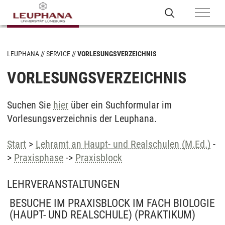
LEUPHANA
SERVICE
VORLESUNGSVERZEICHNIS
VORLESUNGSVERZEICHNIS
Suchen Sie
hier
über ein Suchformular im
Vorlesungsverzeichnis der Leuphana.
Start
>
Lehramt an Haupt- und Realschulen (M.Ed.)
-
>
Praxisphase
->
Praxisblock
LEHRVERANSTALTUNGEN
BESUCHE IM PRAXISBLOCK IM FACH BIOLOGIE
(HAUPT- UND REALSCHULE)
(PRAKTIKUM)