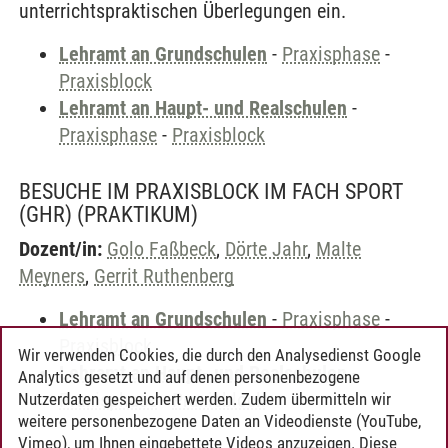
unterrichtspraktischen Überlegungen ein.
Lehramt an Grundschulen
-
Praxisphase
-
Praxisblock
Lehramt an Haupt- und Realschulen
-
Praxisphase
-
Praxisblock
BESUCHE IM PRAXISBLOCK IM FACH SPORT
(GHR)
(PRAKTIKUM)
Dozent/in:
Golo Faßbeck
,
Dörte Jahr
,
Malte
Meyners
,
Gerrit Ruthenberg
Lehramt an Grundschulen
-
Praxisphase
-
Praxisblock
Wir verwenden Cookies, die durch den Analysedienst Google
Lehramt an Haupt- und Realschulen
-
Analytics gesetzt und auf denen personenbezogene
Praxisphase
-
Praxisblock
Nutzerdaten gespeichert werden. Zudem übermitteln wir
weitere personenbezogene Daten an Videodienste (YouTube,
Vimeo), um Ihnen eingebettete Videos anzuzeigen. Diese