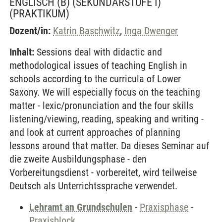
ENGLISCH (B) (SEKUNDARSTUFE I)
(PRAKTIKUM)
Dozent/in:
Katrin Baschwitz
,
Inga Dwenger
Inhalt:
Sessions deal with didactic and
methodological issues of teaching English in
schools according to the curricula of Lower
Saxony. We will especially focus on the teaching
matter - lexic/pronunciation and the four skills
listening/viewing, reading, speaking and writing -
and look at current approaches of planning
lessons around that matter. Da dieses Seminar auf
die zweite Ausbildungsphase - den
Vorbereitungsdienst - vorbereitet, wird teilweise
Deutsch als Unterrichtssprache verwendet.
Lehramt an Grundschulen
-
Praxisphase
-
Praxisblock