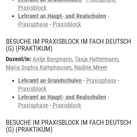
Praxisblock
Lehramt an Haupt- und Realschulen
-
Praxisphase
-
Praxisblock
BESUCHE IM PRAXISBLOCK IM FACH DEUTSCH
(G)
(PRAKTIKUM)
Dozent/in:
Antje Borgmann
,
Tanja Hattermann
,
Maria Sophia Kamphausen
,
Nadine Meyer
Lehramt an Grundschulen
-
Praxisphase
-
Praxisblock
Lehramt an Haupt- und Realschulen
-
Praxisphase
-
Praxisblock
BESUCHE IM PRAXISBLOCK IM FACH DEUTSCH
(G)
(PRAKTIKUM)