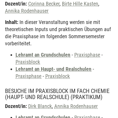
Dozent/in:
Corinna Becker
,
Birte Hille Kasten
,
Annika Rodenhauser
Inhalt:
In dieser Veranstaltung werden sie mit
theoretischen Inputs und praktischen Übungen auf
die Praxisphase im folgenden Sommersemester
vorberiteitet.
Lehramt an Grundschulen
-
Praxisphase
-
Praxisblock
Lehramt an Haupt- und Realschulen
-
Praxisphase
-
Praxisblock
BESUCHE IM PRAXISBLOCK IM FACH CHEMIE
(HAUPT- UND REALSCHULE)
(PRAKTIKUM)
Dozent/in:
Dirk Blanck
,
Annika Rodenhauser
Lehramt an Grundschulen
-
Praxisphase
-