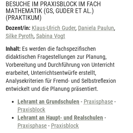
BESUCHE IM PRAXISBLOCK IM FACH
MATHEMATIK (GS, GUDER ET AL.)
(PRAKTIKUM)
Dozent/in:
Klaus-Ulrich Guder
,
Daniela Paulun
,
Silke Pyroth
,
Sabina Vogt
Inhalt:
Es werden die fachspezifischen
didaktischen Fragestellungen zur Planung,
Vorbereitung und Durchführung von Unterricht
erarbeitet, Unterrichtsentwürfe erstellt,
Analysekriterien für Fremd- und Selbstreflexion
entwickelt und die Planung präsentiert.
Lehramt an Grundschulen
-
Praxisphase
-
Praxisblock
Lehramt an Haupt- und Realschulen
-
Praxisphase
-
Praxisblock