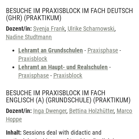
BESUCHE IM PRAXISBLOCK IM FACH DEUTSCH
(GHR)
(PRAKTIKUM)
Dozent/in:
Svenja Frank
,
Ulrike Scharnowski
,
Nadine Studtmann
Lehramt an Grundschulen
-
Praxisphase
-
Praxisblock
Lehramt an Haupt- und Realschulen
-
Praxisphase
-
Praxisblock
BESUCHE IM PRAXISBLOCK IM FACH
ENGLISCH (A) (GRUNDSCHULE)
(PRAKTIKUM)
Dozent/in:
Inga Dwenger
,
Bettina Holzhütter
,
Marco
Hoppe
Inhalt:
Sessions deal with didactic and