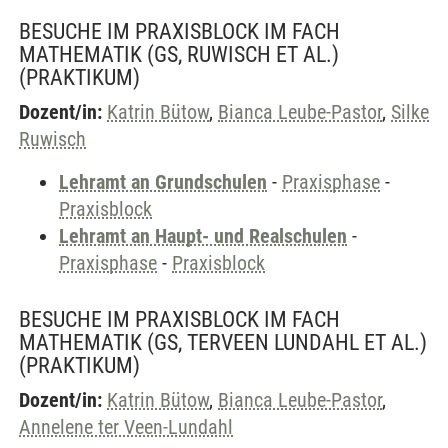
BESUCHE IM PRAXISBLOCK IM FACH
MATHEMATIK (GS, RUWISCH ET AL.)
(PRAKTIKUM)
Dozent/in:
Katrin Bütow
,
Bianca Leube-Pastor
,
Silke
Ruwisch
Lehramt an Grundschulen
-
Praxisphase
-
Praxisblock
Lehramt an Haupt- und Realschulen
-
Praxisphase
-
Praxisblock
BESUCHE IM PRAXISBLOCK IM FACH
MATHEMATIK (GS, TERVEEN LUNDAHL ET AL.)
(PRAKTIKUM)
Dozent/in:
Katrin Bütow
,
Bianca Leube-Pastor
,
Annelene ter Veen-Lundahl