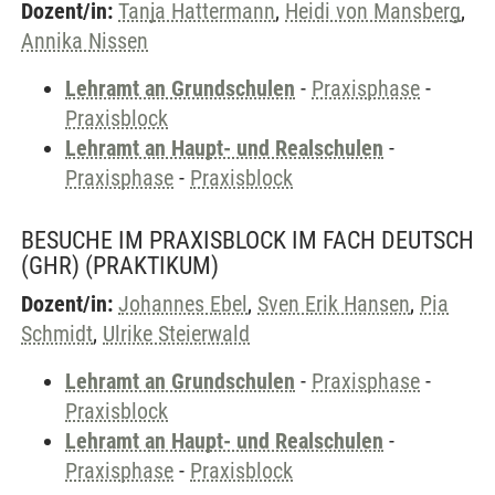
Dozent/in:
Tanja Hattermann
,
Heidi von Mansberg
,
Annika Nissen
Lehramt an Grundschulen
-
Praxisphase
-
Praxisblock
Lehramt an Haupt- und Realschulen
-
Praxisphase
-
Praxisblock
BESUCHE IM PRAXISBLOCK IM FACH DEUTSCH
(GHR)
(PRAKTIKUM)
Dozent/in:
Johannes Ebel
,
Sven Erik Hansen
,
Pia
Schmidt
,
Ulrike Steierwald
Lehramt an Grundschulen
-
Praxisphase
-
Praxisblock
Lehramt an Haupt- und Realschulen
-
Praxisphase
-
Praxisblock