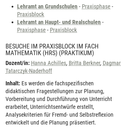
Lehramt an Grundschulen
-
Praxisphase
-
Praxisblock
Lehramt an Haupt- und Realschulen
-
Praxisphase
-
Praxisblock
BESUCHE IM PRAXISBLOCK IM FACH
MATHEMATIK (HRS)
(PRAKTIKUM)
Dozent/in:
Hanna Achilles
,
Britta Berkner
,
Dagmar
Tatarczyk-Naderhoff
Inhalt:
Es werden die fachspezifischen
didaktischen Fragestellungen zur Planung,
Vorbereitung und Durchführung von Unterricht
erarbeitet, Unterrichtsentwürfe erstellt,
Analysekriterien für Fremd- und Selbstreflexion
entwickelt und die Planung präsentiert.