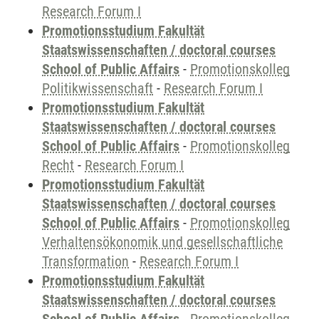
Research Forum I
Promotionsstudium Fakultät
Staatswissenschaften / doctoral courses
School of Public Affairs
-
Promotionskolleg
Politikwissenschaft
-
Research Forum I
Promotionsstudium Fakultät
Staatswissenschaften / doctoral courses
School of Public Affairs
-
Promotionskolleg
Recht
-
Research Forum I
Promotionsstudium Fakultät
Staatswissenschaften / doctoral courses
School of Public Affairs
-
Promotionskolleg
Verhaltensökonomik und gesellschaftliche
Transformation
-
Research Forum I
Promotionsstudium Fakultät
Staatswissenschaften / doctoral courses