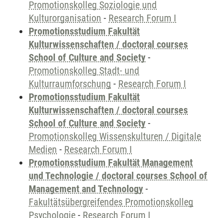
Promotionskolleg Soziologie und
Kulturorganisation
-
Research Forum I
Promotionsstudium Fakultät
Kulturwissenschaften / doctoral courses
School of Culture and Society
-
Promotionskolleg Stadt- und
Kulturraumforschung
-
Research Forum I
Promotionsstudium Fakultät
Kulturwissenschaften / doctoral courses
School of Culture and Society
-
Promotionskolleg Wissenskulturen / Digitale
Medien
-
Research Forum I
Promotionsstudium Fakultät Management
und Technologie / doctoral courses School of
Management and Technology
-
Fakultätsübergreifendes Promotionskolleg
Psychologie
-
Research Forum I