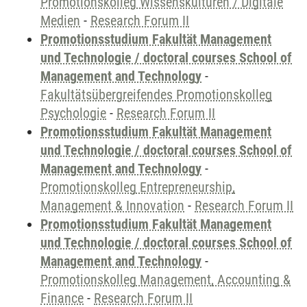
Promotionskolleg Wissenskulturen / Digitale
Medien
-
Research Forum II
Promotionsstudium Fakultät Management
und Technologie / doctoral courses School of
Management and Technology
-
Fakultätsübergreifendes Promotionskolleg
Psychologie
-
Research Forum II
Promotionsstudium Fakultät Management
und Technologie / doctoral courses School of
Management and Technology
-
Promotionskolleg Entrepreneurship,
Management & Innovation
-
Research Forum II
Promotionsstudium Fakultät Management
und Technologie / doctoral courses School of
Management and Technology
-
Promotionskolleg Management, Accounting &
Finance
-
Research Forum II