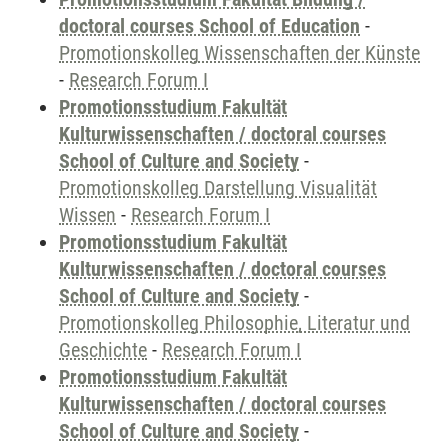
doctoral courses School of Education
-
Promotionskolleg Wissenschaften der Künste
-
Research Forum I
Promotionsstudium Fakultät
Kulturwissenschaften / doctoral courses
School of Culture and Society
-
Promotionskolleg Darstellung Visualität
Wissen
-
Research Forum I
Promotionsstudium Fakultät
Kulturwissenschaften / doctoral courses
School of Culture and Society
-
Promotionskolleg Philosophie, Literatur und
Geschichte
-
Research Forum I
Promotionsstudium Fakultät
Kulturwissenschaften / doctoral courses
School of Culture and Society
-