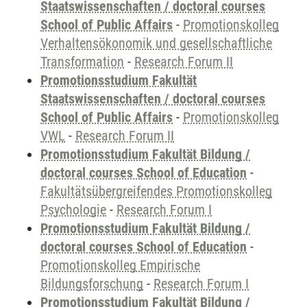
Staatswissenschaften / doctoral courses
School of Public Affairs
-
Promotionskolleg
Verhaltensökonomik und gesellschaftliche
Transformation
-
Research Forum II
Promotionsstudium Fakultät
Staatswissenschaften / doctoral courses
School of Public Affairs
-
Promotionskolleg
VWL
-
Research Forum II
Promotionsstudium Fakultät Bildung /
doctoral courses School of Education
-
Fakultätsübergreifendes Promotionskolleg
Psychologie
-
Research Forum I
Promotionsstudium Fakultät Bildung /
doctoral courses School of Education
-
Promotionskolleg Empirische
Bildungsforschung
-
Research Forum I
Promotionsstudium Fakultät Bildung /