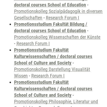
doctoral courses School of Education
-
Promotionskolleg Sozialpädagogik in diversen
Gesellschaften
-
Research Forum I
Promotionsstudium Fakultät Bildung /
doctoral courses School of Education
-
Promotionskolleg Wissenschaften der Künste
-
Research Forum I
Promotionsstudium Fakultät
Kulturwissenschaften / doctoral courses
School of Culture and Society
-
Promotionskolleg Darstellung Visualität
Wissen
-
Research Forum I
Promotionsstudium Fakultät
Kulturwissenschaften / doctoral courses
School of Culture and Society
-
Promotionskolleg Philosophie, Literatur und