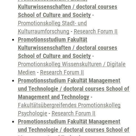
Kulturwissenschaften / doctoral courses
School of Culture and Society
-
Promotionskolleg Stadt- und
Kulturraumforschung
-
Research Forum II
Promotionsstudium Fakultät
Kulturwissenschaften / doctoral courses
School of Culture and Society
-
Promotionskolleg Wissenskulturen / Digitale
Medien
-
Research Forum II
Promotionsstudium Fakultät Management
und Technologie / doctoral courses School of
Management and Technology
-
Fakultätsübergreifendes Promotionskolleg
Psychologie
-
Research Forum II
Promotionsstudium Fakultät Management
und Technologie / doctoral courses School of