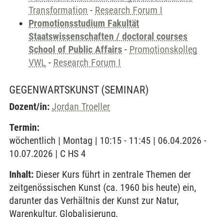
Transformation
-
Research Forum I
Promotionsstudium Fakultät
Staatswissenschaften / doctoral courses
School of Public Affairs
-
Promotionskolleg
VWL
-
Research Forum I
GEGENWARTSKUNST
(SEMINAR)
Dozent/in:
Jordan Troeller
Termin:
wöchentlich | Montag | 10:15 - 11:45 | 06.04.2026 -
10.07.2026 | C HS 4
Inhalt:
Dieser Kurs führt in zentrale Themen der
zeitgenössischen Kunst (ca. 1960 bis heute) ein,
darunter das Verhältnis der Kunst zur Natur,
Warenkultur, Globalisierung,