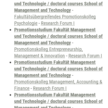
und Technologie / doctoral courses School of
Management and Technology
-
Fakultätsübergreifendes Promotionskolleg
Psychologie
-
Research Forum I
Promotionsstudium Fakultät Management
und Technologie / doctoral courses School of
Management and Technology
-
Promotionskolleg Entrepreneurship,
Management & Innovation
-
Research Forum I
Promotionsstudium Fakultät Management
und Technologie / doctoral courses School of
Management and Technology
-
Promotionskolleg Management, Accounting &
Finance
-
Research Forum I
Promotionsstudium Fakultät Management
und Technologie / doctoral courses School of
Management and Technology
-