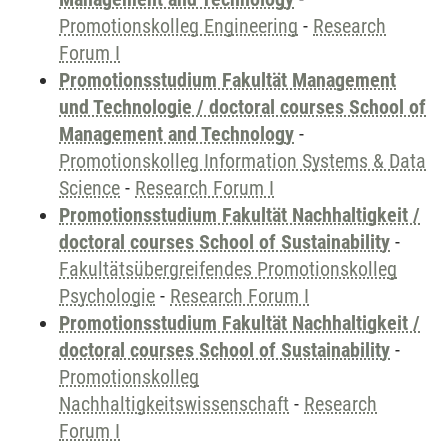
Promotionskolleg Engineering
-
Research
Forum I
Promotionsstudium Fakultät Management
und Technologie / doctoral courses School of
Management and Technology
-
Promotionskolleg Information Systems & Data
Science
-
Research Forum I
Promotionsstudium Fakultät Nachhaltigkeit /
doctoral courses School of Sustainability
-
Fakultätsübergreifendes Promotionskolleg
Psychologie
-
Research Forum I
Promotionsstudium Fakultät Nachhaltigkeit /
doctoral courses School of Sustainability
-
Promotionskolleg
Nachhaltigkeitswissenschaft
-
Research
Forum I