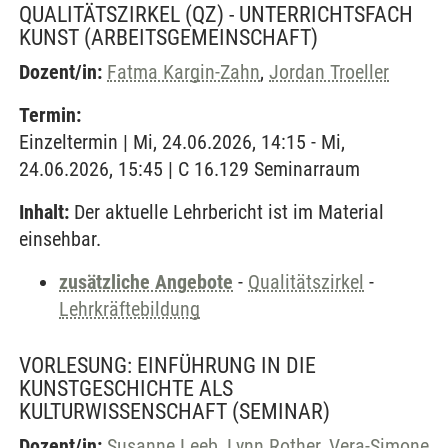
QUALITÄTSZIRKEL (QZ) - UNTERRICHTSFACH
KUNST
(ARBEITSGEMEINSCHAFT)
Dozent/in:
Fatma Kargin-Zahn
,
Jordan Troeller
Termin:
Einzeltermin | Mi, 24.06.2026, 14:15 - Mi,
24.06.2026, 15:45 | C 16.129 Seminarraum
Inhalt:
Der aktuelle Lehrbericht ist im Material
einsehbar.
zusätzliche Angebote
-
Qualitätszirkel
-
Lehrkräftebildung
VORLESUNG: EINFÜHRUNG IN DIE
KUNSTGESCHICHTE ALS
KULTURWISSENSCHAFT
(SEMINAR)
Dozent/in:
Susanne Leeb
,
Lynn Rother
,
Vera-Simone