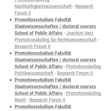
Nachhaltigkeitswissenschaft
-
Research
Forum II
Promotionsstudium Fakultät
Staatswissenschaften / doctoral courses
School of Public Affairs
-
Joachim Herz
Promotionskolleg für Rechtswissenschaft
-
Research Forum II
Promotionsstudium Fakultät
Staatswissenschaften / doctoral courses
School of Public Affairs
-
Promotionskolleg
Politikwissenschaft
-
Research Forum II
Promotionsstudium Fakultät
Staatswissenschaften / doctoral courses
School of Public Affairs
-
Promotionskolleg
Recht
-
Research Forum II
Promotionsstudium Fakultät