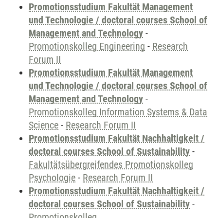
Promotionsstudium Fakultät Management
und Technologie / doctoral courses School of
Management and Technology
-
Promotionskolleg Engineering
-
Research
Forum II
Promotionsstudium Fakultät Management
und Technologie / doctoral courses School of
Management and Technology
-
Promotionskolleg Information Systems & Data
Science
-
Research Forum II
Promotionsstudium Fakultät Nachhaltigkeit /
doctoral courses School of Sustainability
-
Fakultätsübergreifendes Promotionskolleg
Psychologie
-
Research Forum II
Promotionsstudium Fakultät Nachhaltigkeit /
doctoral courses School of Sustainability
-
Promotionskolleg