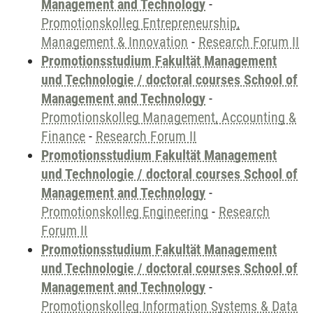
Management and Technology
-
Promotionskolleg Entrepreneurship,
Management & Innovation
-
Research Forum II
Promotionsstudium Fakultät Management
und Technologie / doctoral courses School of
Management and Technology
-
Promotionskolleg Management, Accounting &
Finance
-
Research Forum II
Promotionsstudium Fakultät Management
und Technologie / doctoral courses School of
Management and Technology
-
Promotionskolleg Engineering
-
Research
Forum II
Promotionsstudium Fakultät Management
und Technologie / doctoral courses School of
Management and Technology
-
Promotionskolleg Information Systems & Data