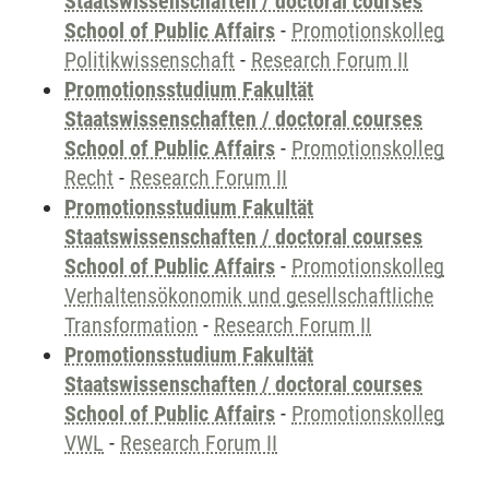
Staatswissenschaften / doctoral courses
School of Public Affairs
-
Promotionskolleg
Politikwissenschaft
-
Research Forum II
Promotionsstudium Fakultät
Staatswissenschaften / doctoral courses
School of Public Affairs
-
Promotionskolleg
Recht
-
Research Forum II
Promotionsstudium Fakultät
Staatswissenschaften / doctoral courses
School of Public Affairs
-
Promotionskolleg
Verhaltensökonomik und gesellschaftliche
Transformation
-
Research Forum II
Promotionsstudium Fakultät
Staatswissenschaften / doctoral courses
School of Public Affairs
-
Promotionskolleg
VWL
-
Research Forum II