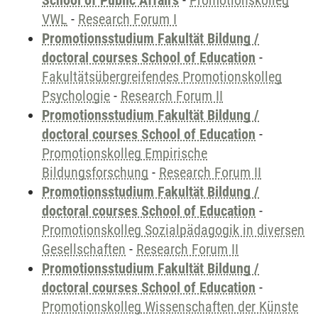
School of Public Affairs
-
Promotionskolleg
VWL
-
Research Forum I
Promotionsstudium Fakultät Bildung /
doctoral courses School of Education
-
Fakultätsübergreifendes Promotionskolleg
Psychologie
-
Research Forum II
Promotionsstudium Fakultät Bildung /
doctoral courses School of Education
-
Promotionskolleg Empirische
Bildungsforschung
-
Research Forum II
Promotionsstudium Fakultät Bildung /
doctoral courses School of Education
-
Promotionskolleg Sozialpädagogik in diversen
Gesellschaften
-
Research Forum II
Promotionsstudium Fakultät Bildung /
doctoral courses School of Education
-
Promotionskolleg Wissenschaften der Künste