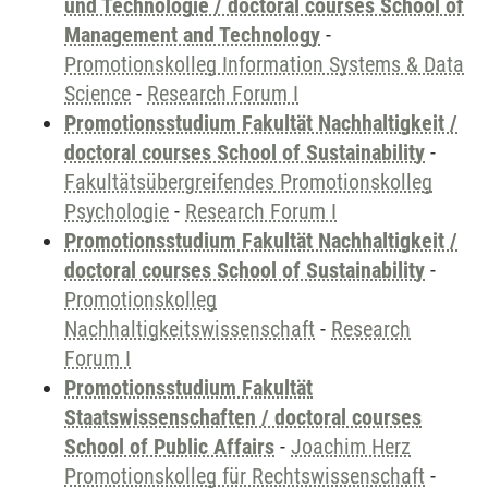
und Technologie / doctoral courses School of
Management and Technology
-
Promotionskolleg Information Systems & Data
Science
-
Research Forum I
Promotionsstudium Fakultät Nachhaltigkeit /
doctoral courses School of Sustainability
-
Fakultätsübergreifendes Promotionskolleg
Psychologie
-
Research Forum I
Promotionsstudium Fakultät Nachhaltigkeit /
doctoral courses School of Sustainability
-
Promotionskolleg
Nachhaltigkeitswissenschaft
-
Research
Forum I
Promotionsstudium Fakultät
Staatswissenschaften / doctoral courses
School of Public Affairs
-
Joachim Herz
Promotionskolleg für Rechtswissenschaft
-