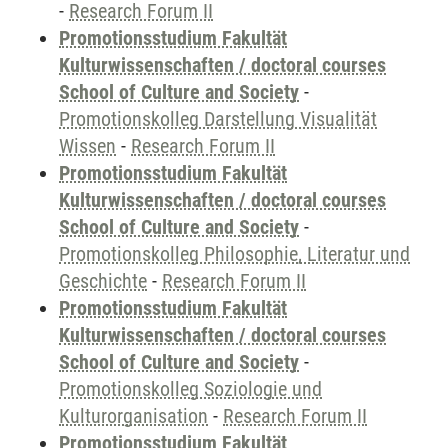
-
Research Forum II
Promotionsstudium Fakultät
Kulturwissenschaften / doctoral courses
School of Culture and Society
-
Promotionskolleg Darstellung Visualität
Wissen
-
Research Forum II
Promotionsstudium Fakultät
Kulturwissenschaften / doctoral courses
School of Culture and Society
-
Promotionskolleg Philosophie, Literatur und
Geschichte
-
Research Forum II
Promotionsstudium Fakultät
Kulturwissenschaften / doctoral courses
School of Culture and Society
-
Promotionskolleg Soziologie und
Kulturorganisation
-
Research Forum II
Promotionsstudium Fakultät