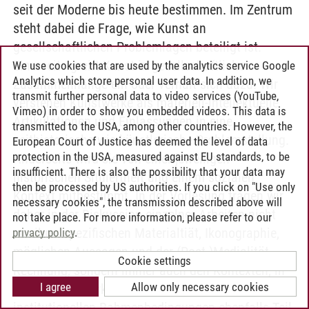
seit der Moderne bis heute bestimmen. Im Zentrum
steht dabei die Frage, wie Kunst an
gesellschaftlichen Problemlagen beteiligt ist.
Einerseits greift Kunst in gesellschaftliche
We use cookies that are used by the analytics service Google
Analytics which store personal user data. In addition, we
Zusammenhänge ein oder verhält sich dazu. Wir
transmit further personal data to video services (YouTube,
verstehen Kunstwerke als materiell-intellektuelle
Vimeo) in order to show you embedded videos. This data is
Artikulationen und Einlassungen in eine
transmitted to the USA, among other countries. However, the
zeithistorische wie künstlerische Problemstellung.
European Court of Justice has deemed the level of data
protection in the USA, measured against EU standards, to be
Anderseits wird sie von einer jeweiligen
insufficient. There is also the possibility that your data may
historischen Situiertheit und einem sozialen
then be processed by US authorities. If you click on "Use only
Kontext mitbestimmt. In der Vorlesung tragen wir
necessary cookies", the transmission described above will
daher in der Diskussion einzelner Arbeiten nicht
not take place. For more information, please refer to our
nur ihrer spezifischen Materialtiät, Ikonographie,
privacy policy
.
möglichen Aussagen und der (Post-)Medialität
Cookie settings
Rechnung, sondern immer auch den Kontexten, in
I agree
Allow only necessary cookies
denen Kunstwerke stehen. Insofern sind die
institutionellen Rahmenbedingungen ebenfalls Teil