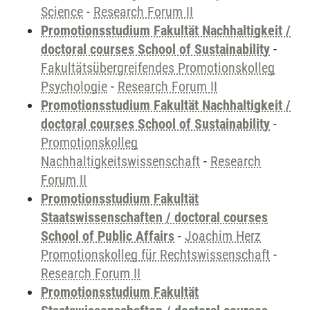
Science
-
Research Forum II
Promotionsstudium Fakultät Nachhaltigkeit /
doctoral courses School of Sustainability
-
Fakultätsübergreifendes Promotionskolleg
Psychologie
-
Research Forum II
Promotionsstudium Fakultät Nachhaltigkeit /
doctoral courses School of Sustainability
-
Promotionskolleg
Nachhaltigkeitswissenschaft
-
Research
Forum II
Promotionsstudium Fakultät
Staatswissenschaften / doctoral courses
School of Public Affairs
-
Joachim Herz
Promotionskolleg für Rechtswissenschaft
-
Research Forum II
Promotionsstudium Fakultät