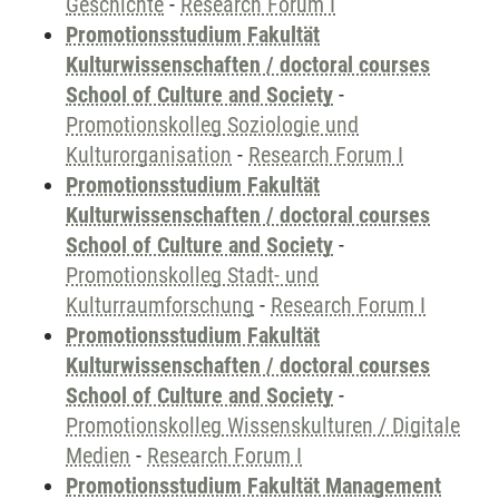
Geschichte
-
Research Forum I
Promotionsstudium Fakultät
Kulturwissenschaften / doctoral courses
School of Culture and Society
-
Promotionskolleg Soziologie und
Kulturorganisation
-
Research Forum I
Promotionsstudium Fakultät
Kulturwissenschaften / doctoral courses
School of Culture and Society
-
Promotionskolleg Stadt- und
Kulturraumforschung
-
Research Forum I
Promotionsstudium Fakultät
Kulturwissenschaften / doctoral courses
School of Culture and Society
-
Promotionskolleg Wissenskulturen / Digitale
Medien
-
Research Forum I
Promotionsstudium Fakultät Management