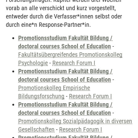
vorab an alle verschickt und kurz vorgestellt,
entweder durch die Verfasser*innen selbst oder
durch eine*n Response-Partner*in.
Promotionsstudium Fakultät Bildung /
doctoral courses School of Education
-
Fakultätsübergreifendes Promotionskolleg
Psychologie
-
Research Forum I
Promotionsstudium Fakultät Bildung /
doctoral courses School of Education
-
Promotionskolleg Empirische
Bildungsforschung
-
Research Forum I
Promotionsstudium Fakultät Bildung /
doctoral courses School of Education
-
Promotionskolleg Sozialpädagogik in diversen
Gesellschaften
-
Research Forum I
Promotionsstudium Fakultät Bildung /