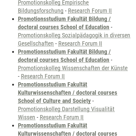
Promotionskolleg Empirische
Bildungsforschung
-
Research Forum II
Promotionsstudium Fakultät Bildung /
doctoral courses School of Education
-
Promotionskolleg Sozialpädagogik in diversen
Gesellschaften
-
Research Forum II
Promotionsstudium Fakultät Bildung /
doctoral courses School of Education
-
Promotionskolleg Wissenschaften der Künste
-
Research Forum II
Promotionsstudium Fakultät
Kulturwissenschaften / doctoral courses
School of Culture and Society
-
Promotionskolleg Darstellung Visualität
Wissen
-
Research Forum II
Promotionsstudium Fakultät
Kulturwissenschaften / doctoral courses