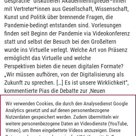
Gespräche“ diskutieren Akademiemitglieder*innen
mit Vertreter*innen aus Gesellschaft, Wissenschaft,
Kunst und Politik über brennende Fragen, die
Pandemie-bedingt entstanden sind. Vorlesungen
finden seit Beginn der Pandemie via Videokonferenz
statt und selbst der Besuch bei den Großeltern
wurde ins Virtuelle verlegt. Welche Art von Präsenz
ermöglicht das Virtuelle und welche
Perspektiven bieten die neuen digitalen Formate?
„Wir müssen aufhören, von der Digitalisierung als
Zukunft zu sprechen. […] Es ist unsere Wirklichkeit“,
kommentierte Pias die Debatte zur ‚Neuen
Normalität‘.
Wir verwenden Cookies, die durch den Analysedienst Google
Analytics gesetzt und auf denen personenbezogene
Das ganze Gespräch finden Sie hier:
Nutzerdaten gespeichert werden. Zudem übermitteln wir
https://player.vimeo.com/video/532937027
weitere personenbezogene Daten an Videodienste (YouTube,
Vimeo), um Ihnen eingebettete Videos anzuzeigen. Diese