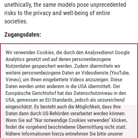
unethically, the same models pose unprecedented
risks to the privacy and well-being of entire
societies.
Zugangsdaten:
leuphana.zoom.us/j/92701177112
Wir verwenden Cookies, die durch den Analysedienst Google
Analytics gesetzt und auf denen personenbezogene
Meeting-ID: 92701177112
Nutzerdaten gespeichert werden. Zudem übermitteln wir
Passwort: ReCoISDS
weitere personenbezogene Daten an Videodienste (YouTube,
Vimeo), um Ihnen eingebettete Videos anzuzeigen. Diese
Daten werden unter anderem in die USA übermittelt. Der
Europäische Gerichtshof hat das Datenschutzniveau in den
Karin Dening-Bratfisch
/
07.04.2022
USA, gemessen an EU-Standards, jedoch als unzureichend
eingeschätzt. Es besteht auch die Möglichkeit, dass Ihre
Daten dann durch US-Behörden verarbeitet werden können.
KONTAKT
Wenn Sie auf "Nur notwendige Cookies verwenden" klicken,
findet die vorgehend beschriebene Übermittlung nicht statt.
LEUPHANA ALS ARBEITGEBER
Nähere Informationen hierzu entnehmen Sie bitte unserer
INTRANET