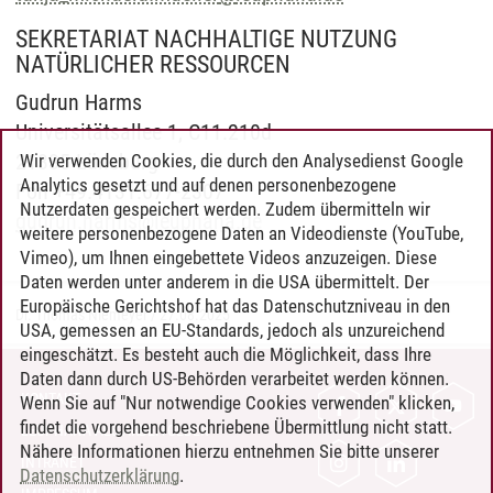
SEKRETARIAT NACHHALTIGE NUTZUNG
NATÜRLICHER RESSOURCEN
Gudrun Harms
Universitätsallee 1, C11.210d
21335 Lüneburg
Wir verwenden Cookies, die durch den Analysedienst Google
Analytics gesetzt und auf denen personenbezogene
Fon +49.4131.677-2307
Nutzerdaten gespeichert werden. Zudem übermitteln wir
gudrun.harms
@
leuphana.de
weitere personenbezogene Daten an Videodienste (YouTube,
Vimeo), um Ihnen eingebettete Videos anzuzeigen. Diese
Daten werden unter anderem in die USA übermittelt. Der
Europäische Gerichtshof hat das Datenschutzniveau in den
Dr. Thomas Niemeyer
/
27.08.2025
USA, gemessen an EU-Standards, jedoch als unzureichend
eingeschätzt. Es besteht auch die Möglichkeit, dass Ihre
Daten dann durch US-Behörden verarbeitet werden können.
KONTAKT
Wenn Sie auf "Nur notwendige Cookies verwenden" klicken,
findet die vorgehend beschriebene Übermittlung nicht statt.
LEUPHANA ALS ARBEITGEBER
Nähere Informationen hierzu entnehmen Sie bitte unserer
INTRANET
Datenschutzerklärung
.