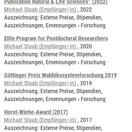
Publication Natural & Life Sciences“ (2022)
Michael Staab (Empfänger/-in)
,
2022
Auszeichnung
:
Externe Preise, Stipendien,
Auszeichnungen, Ernennungen
›
Forschung
Elite Program for Postdoctoral Researchers
Michael Staab (Empfänger/-in)
,
2020
Auszeichnung
:
Externe Preise, Stipendien,
Auszeichnungen, Ernennungen
›
Forschung
Göttinger Preis Waldökosystemforschung 2019
Michael Staab (Empfänger/-in)
,
2019
Auszeichnung
:
Externe Preise, Stipendien,
Auszeichnungen, Ernennungen
›
Forschung
Horst-Wiehe-Award (2017)
Michael Staab (Empfänger/-in)
,
2017
Auszeichnung
:
Externe Preise, Stipendien,