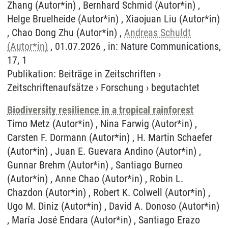
Zhang (Autor*in) , Bernhard Schmid (Autor*in) ,
Helge Bruelheide (Autor*in) , Xiaojuan Liu (Autor*in)
, Chao Dong Zhu (Autor*in) ,
Andreas Schuldt
(Autor*in)
, 01.07.2026 , in: Nature Communications,
17, 1
Publikation
:
Beiträge in Zeitschriften
›
Zeitschriftenaufsätze
›
Forschung
›
begutachtet
Biodiversity resilience in a tropical rainforest
Timo Metz (Autor*in) , Nina Farwig (Autor*in) , Carsten F. Dormann (Autor*in) , H. Martin Schaefer (Autor*in) , Juan E. Guevara Andino (Autor*in) , Gunnar Brehm (Autor*in) , Santiago Burneo (Autor*in) , Anne Chao (Autor*in) , Robin L. Chazdon (Autor*in) , Robert K. Colwell (Autor*in) , Ugo M. Diniz (Autor*in) , David A. Donoso (Autor*in) , María José Endara (Autor*in) , Santiago Erazo (Autor*in) , Sebastián Escobar (Autor*in) , Ana Falconí-López (Autor*in) , Heike Feldhaar (Autor*in) , Mishell Garcia Villamarin (Autor*in) , Nina Grella (Autor*in) , Katrin Heer (Autor*in) , Michael Heethoff (Autor*in) , Alexander Keller (Autor*in) , Anna R. Landim (Autor*in) , Sara D. Leonhardt (Autor*in) , Eva Tamargo Lopez (Autor*in) , Diego Marín-Armijos (Autor*in) , Jörg Müller (Autor*in) , Karla Neira-Salamea (Autor*in) , Eike Lena Neuschulz (Autor*in) ,