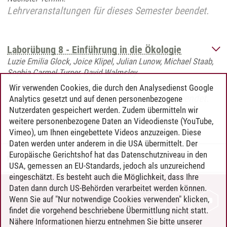
Lehrveranstaltungen für dieses Semester beendet.
Laborübung 8 - Einführung in die Ökologie
Luzie Emilia Glock, Joice Klipel, Julian Lunow, Michael Staab,
Sophia Carmel Turner, David Walmsley
Nächster Termin:
Wir verwenden Cookies, die durch den Analysedienst Google
Lehrveranstaltungen für dieses Semester beendet.
Analytics gesetzt und auf denen personenbezogene
Nutzerdaten gespeichert werden. Zudem übermitteln wir
weitere personenbezogene Daten an Videodienste (YouTube,
Vimeo), um Ihnen eingebettete Videos anzuzeigen. Diese
Daten werden unter anderem in die USA übermittelt. Der
Europäische Gerichtshof hat das Datenschutzniveau in den
Pressestelle
/
26.05.2025
USA, gemessen an EU-Standards, jedoch als unzureichend
eingeschätzt. Es besteht auch die Möglichkeit, dass Ihre
Daten dann durch US-Behörden verarbeitet werden können.
KONTAKT
Wenn Sie auf "Nur notwendige Cookies verwenden" klicken,
findet die vorgehend beschriebene Übermittlung nicht statt.
LEUPHANA ALS ARBEITGEBER
Nähere Informationen hierzu entnehmen Sie bitte unserer
INTRANET