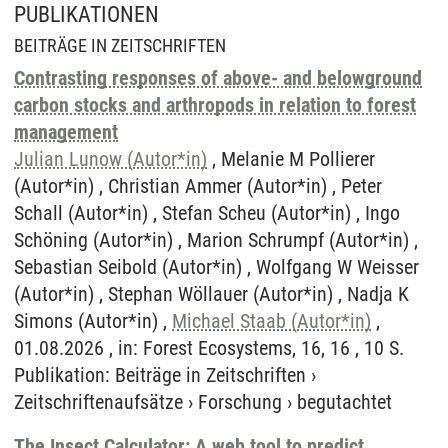
PUBLIKATIONEN
BEITRÄGE IN ZEITSCHRIFTEN
Contrasting responses of above- and belowground
carbon stocks and arthropods in relation to forest
management
Julian Lunow (Autor*in)
, Melanie M Pollierer
(Autor*in) , Christian Ammer (Autor*in) , Peter
Schall (Autor*in) , Stefan Scheu (Autor*in) , Ingo
Schöning (Autor*in) , Marion Schrumpf (Autor*in) ,
Sebastian Seibold (Autor*in) , Wolfgang W Weisser
(Autor*in) , Stephan Wöllauer (Autor*in) , Nadja K
Simons (Autor*in) ,
Michael Staab (Autor*in)
,
01.08.2026 , in: Forest Ecosystems, 16, 16 , 10 S.
Publikation
:
Beiträge in Zeitschriften
›
Zeitschriftenaufsätze
›
Forschung
›
begutachtet
The Insect Calculator: A web tool to predict