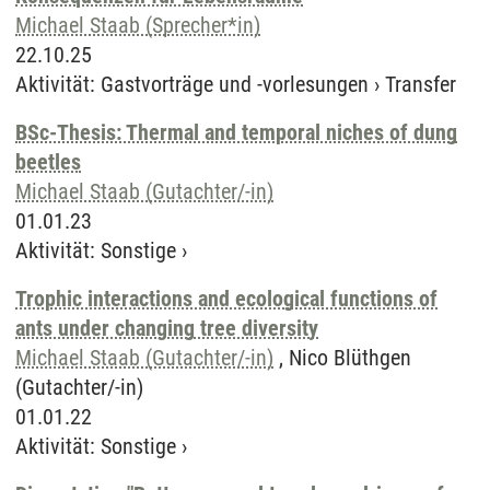
Michael Staab (Sprecher*in)
22.10.25
Aktivität
:
Gastvorträge und -vorlesungen
›
Transfer
BSc-Thesis: Thermal and temporal niches of dung
beetles
Michael Staab (Gutachter/-in)
01.01.23
Aktivität
:
Sonstige
›
Trophic interactions and ecological functions of
ants under changing tree diversity
Michael Staab (Gutachter/-in)
, Nico Blüthgen
(Gutachter/-in)
01.01.22
Aktivität
:
Sonstige
›