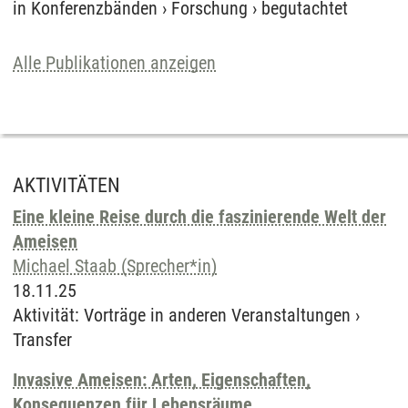
in Konferenzbänden
›
Forschung
›
begutachtet
Alle Publikationen anzeigen
AKTIVITÄTEN
Eine kleine Reise durch die faszinierende Welt der
Ameisen
Michael Staab (Sprecher*in)
18.11.25
Aktivität
:
Vorträge in anderen Veranstaltungen
›
Transfer
Invasive Ameisen: Arten, Eigenschaften,
Konsequenzen für Lebensräume