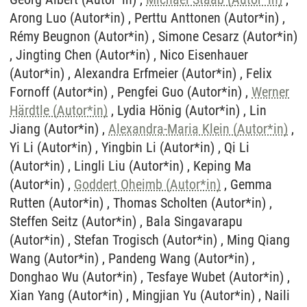
Arong Luo (Autor*in) , Perttu Anttonen (Autor*in) ,
Rémy Beugnon (Autor*in) , Simone Cesarz (Autor*in)
, Jingting Chen (Autor*in) , Nico Eisenhauer
(Autor*in) , Alexandra Erfmeier (Autor*in) , Felix
Fornoff (Autor*in) , Pengfei Guo (Autor*in) ,
Werner
Härdtle (Autor*in)
, Lydia Hönig (Autor*in) , Lin
Jiang (Autor*in) ,
Alexandra-Maria Klein (Autor*in)
,
Yi Li (Autor*in) , Yingbin Li (Autor*in) , Qi Li
(Autor*in) , Lingli Liu (Autor*in) , Keping Ma
(Autor*in) ,
Goddert Oheimb (Autor*in)
, Gemma
Rutten (Autor*in) , Thomas Scholten (Autor*in) ,
Steffen Seitz (Autor*in) , Bala Singavarapu
(Autor*in) , Stefan Trogisch (Autor*in) , Ming Qiang
Wang (Autor*in) , Pandeng Wang (Autor*in) ,
Donghao Wu (Autor*in) , Tesfaye Wubet (Autor*in) ,
Xian Yang (Autor*in) , Mingjian Yu (Autor*in) , Naili