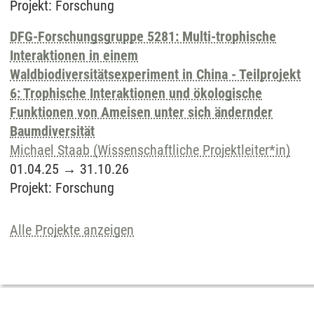
Projekt
:
Forschung
DFG-Forschungsgruppe 5281: Multi-trophische
Interaktionen in einem
Waldbiodiversitätsexperiment in China - Teilprojekt
6: Trophische Interaktionen und ökologische
Funktionen von Ameisen unter sich ändernder
Baumdiversität
Michael Staab (Wissenschaftliche Projektleiter*in)
01.04.25
→
31.10.26
Projekt
:
Forschung
Alle Projekte anzeigen