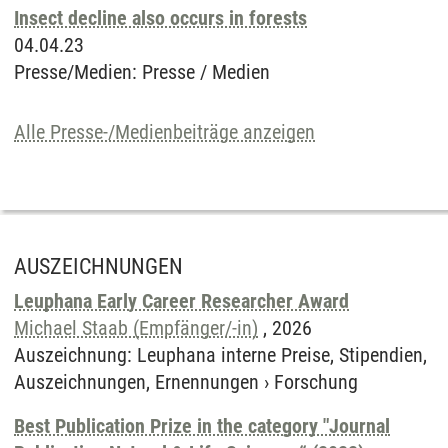
Insect decline also occurs in forests
04.04.23
Presse/Medien
:
Presse / Medien
Alle Presse-/Medienbeiträge anzeigen
AUSZEICHNUNGEN
Leuphana Early Career Researcher Award
Michael Staab (Empfänger/-in)
,
2026
Auszeichnung
:
Leuphana interne Preise, Stipendien,
Auszeichnungen, Ernennungen
›
Forschung
Best Publication Prize in the category "Journal