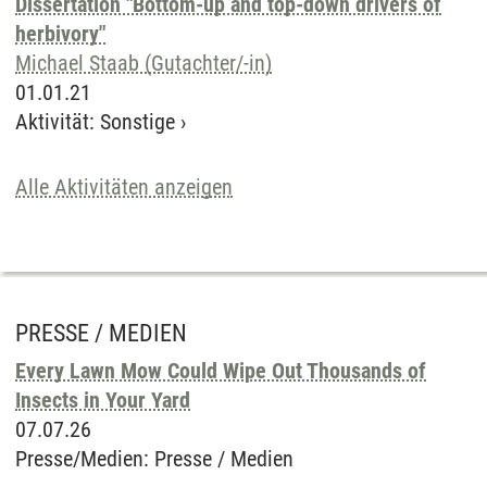
Dissertation "Bottom-up and top-down drivers of
herbivory"
Michael Staab (Gutachter/-in)
01.01.21
Aktivität
:
Sonstige
›
Alle Aktivitäten anzeigen
PRESSE / MEDIEN
Every Lawn Mow Could Wipe Out Thousands of
Insects in Your Yard
07.07.26
Presse/Medien
:
Presse / Medien