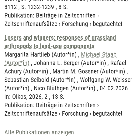
8112 , S. 1232-1239 , 8 S.
Publikation
:
Beiträge in Zeitschriften
›
Zeitschriftenaufsätze
›
Forschung
›
begutachtet
Losers and winners: responses of grassland
arthropods to land-use components
Margarita Hartlieb (Autor*in) ,
Michael Staab
(Autor*in)
, Johanna L. Berger (Autor*in) , Rafael
Achury (Autor*in) , Martin M. Gossner (Autor*in) ,
Sebastian Seibold (Autor*in) , Wolfgang W. Weisser
(Autor*in) , Nico Blüthgen (Autor*in) , 04.02.2026 ,
in: Oikos, 2026, 2 , 13 S.
Publikation
:
Beiträge in Zeitschriften
›
Zeitschriftenaufsätze
›
Forschung
›
begutachtet
Alle Publikationen anzeigen