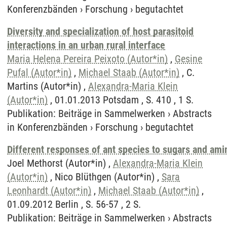
Konferenzbänden
›
Forschung
›
begutachtet
Diversity and specialization of host parasitoid
interactions in an urban rural interface
Maria Helena Pereira Peixoto (Autor*in)
,
Gesine
Pufal (Autor*in)
,
Michael Staab (Autor*in)
, C.
Martins (Autor*in) ,
Alexandra-Maria Klein
(Autor*in)
, 01.01.2013 Potsdam , S. 410 , 1 S.
Publikation
:
Beiträge in Sammelwerken
›
Abstracts
in Konferenzbänden
›
Forschung
›
begutachtet
Different responses of ant species to sugars and amin
Joel Methorst (Autor*in) ,
Alexandra-Maria Klein
(Autor*in)
, Nico Blüthgen (Autor*in) ,
Sara
Leonhardt (Autor*in)
,
Michael Staab (Autor*in)
,
01.09.2012 Berlin , S. 56-57 , 2 S.
Publikation
:
Beiträge in Sammelwerken
›
Abstracts