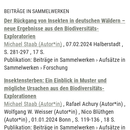
BEITRÄGE IN SAMMELWERKEN
Der Rückgang von Insekten in deutschen Wäldern –
neue Ergebnisse aus den Biodiversitäts-
Exploratorien
Michael Staab (Autor*in)
, 07.02.2024 Halberstadt ,
S. 281-297 , 17 S.
Publikation
:
Beiträge in Sammelwerken
›
Aufsätze in
Sammelwerken
›
Forschung
Insektensterben: Ein Einblick in Muster und
mögliche Ursachen aus den Biodiversitäts-
Explorationen
Michael Staab (Autor*in)
, Rafael Achury (Autor*in) ,
Wolfgang W. Weisser (Autor*in) , Nico Blüthgen
(Autor*in) , 01.01.2024 Bonn , S. 119-136 , 18 S.
Publikation
:
Beiträge in Sammelwerken
›
Aufsätze in