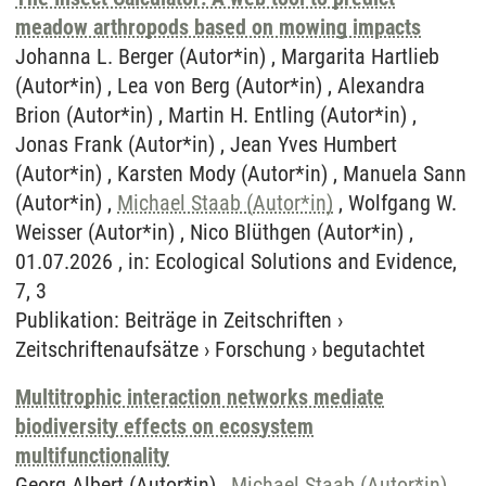
meadow arthropods based on mowing impacts
Johanna L. Berger (Autor*in) , Margarita Hartlieb
(Autor*in) , Lea von Berg (Autor*in) , Alexandra
Brion (Autor*in) , Martin H. Entling (Autor*in) ,
Jonas Frank (Autor*in) , Jean Yves Humbert
(Autor*in) , Karsten Mody (Autor*in) , Manuela Sann
(Autor*in) ,
Michael Staab (Autor*in)
, Wolfgang W.
Weisser (Autor*in) , Nico Blüthgen (Autor*in) ,
01.07.2026 , in: Ecological Solutions and Evidence,
7, 3
Publikation
:
Beiträge in Zeitschriften
›
Zeitschriftenaufsätze
›
Forschung
›
begutachtet
Multitrophic interaction networks mediate
biodiversity effects on ecosystem
multifunctionality
Georg Albert (Autor*in) ,
Michael Staab (Autor*in)
,