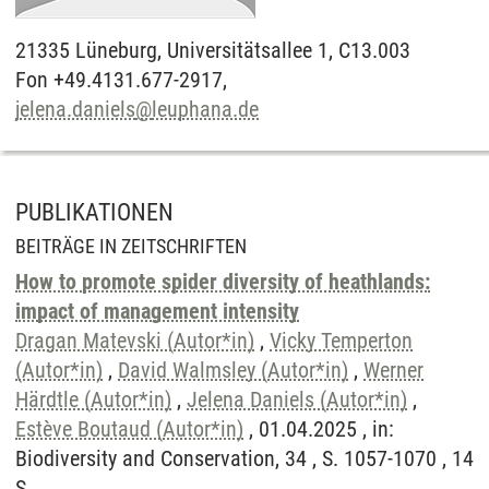
21335
Lüneburg,
Universitätsallee 1, C13.003
Fon +49.4131.677-2917,
jelena.daniels
@
leuphana.de
PUBLIKATIONEN
BEITRÄGE IN ZEITSCHRIFTEN
How to promote spider diversity of heathlands:
impact of management intensity
Dragan Matevski (Autor*in)
,
Vicky Temperton
(Autor*in)
,
David Walmsley (Autor*in)
,
Werner
Härdtle (Autor*in)
,
Jelena Daniels (Autor*in)
,
Estève Boutaud (Autor*in)
, 01.04.2025 , in:
Biodiversity and Conservation, 34 , S. 1057-1070 , 14
S.