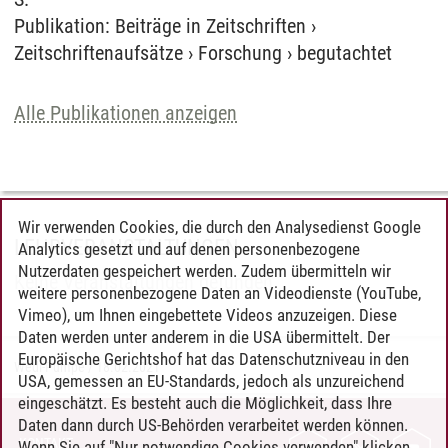
Publikation
:
Beiträge in Zeitschriften
›
Zeitschriftenaufsätze
›
Forschung
›
begutachtet
Alle Publikationen anzeigen
Wir verwenden Cookies, die durch den Analysedienst Google
LEHRVERANSTALTUNGEN
Analytics gesetzt und auf denen personenbezogene
Nutzerdaten gespeichert werden. Zudem übermitteln wir
Keine Veranstaltungen gefunden.
weitere personenbezogene Daten an Videodienste (YouTube,
Vimeo), um Ihnen eingebettete Videos anzuzeigen. Diese
Daten werden unter anderem in die USA übermittelt. Der
Europäische Gerichtshof hat das Datenschutzniveau in den
Wedi-Pumpe
/
18.02.2021
USA, gemessen an EU-Standards, jedoch als unzureichend
eingeschätzt. Es besteht auch die Möglichkeit, dass Ihre
Daten dann durch US-Behörden verarbeitet werden können.
KONTAKT
Wenn Sie auf "Nur notwendige Cookies verwenden" klicken,