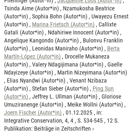
Plieninger (Autor*in) ,
Jacqueline Loos (Autor*in)
,
Tsinda Aime (Autor*in) , Nzamukosha Beatrice
(Autor*in) , Sophia Bohn (Autor*in) , Uwayezu Ernest
(Autor*in) ,
Marina Frietsch (Autor*in)
, Callixte
Gatali (Autor*in) , Ndahiriwe Innocent (Autor*in) ,
Angelique Kangondo (Autor*in) , Bulonvu Franklin
(Autor*in) , Leonidas Maniraho (Autor*in) ,
Berta
Martín-López (Autor*in)
, Drocelle Mukaneza
(Autor*in) , Valery Ndagijimana (Autor*in) , Gaelle
Ndayizeye (Autor*in) , Martin Nizeyimana (Autor*in)
, Elias Nyandwi (Autor*in) , Venant Nzibaza
(Autor*in) , Stefan Sieber (Autor*in) ,
Ping Sun
(Autor*in)
, Jeffrey L. Ullman (Autor*in) , Gloriose
Umuziranenge (Autor*in) , Meike Wollni (Autor*in) ,
Joern Fischer (Autor*in)
, 01.12.2025 , in:
Integrative Conservation, 4, 4 , S. 534-545 , 12 S.
Publikation
:
Beiträge in Zeitschriften
›