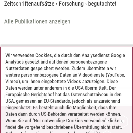
Zeitschriftenaufsätze
›
Forschung
›
begutachtet
Alle Publikationen anzeigen
Wir verwenden Cookies, die durch den Analysedienst Google
LEHRVERANSTALTUNGEN
Analytics gesetzt und auf denen personenbezogene
Nutzerdaten gespeichert werden. Zudem übermitteln wir
Keine Veranstaltungen gefunden.
weitere personenbezogene Daten an Videodienste (YouTube,
Vimeo), um Ihnen eingebettete Videos anzuzeigen. Diese
Daten werden unter anderem in die USA übermittelt. Der
Europäische Gerichtshof hat das Datenschutzniveau in den
L. J. Heckler
/
28.04.2026
USA, gemessen an EU-Standards, jedoch als unzureichend
eingeschätzt. Es besteht auch die Möglichkeit, dass Ihre
Daten dann durch US-Behörden verarbeitet werden können.
KONTAKT
Wenn Sie auf "Nur notwendige Cookies verwenden" klicken,
findet die vorgehend beschriebene Übermittlung nicht statt.
LEUPHANA ALS ARBEITGEBER