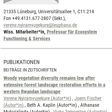
21335
Lüneburg,
Universitätsallee 1, C11.214
Fon +49.4131.677-2807 (Sekr.),
verene.nyiramvuyekure
@
leuphana.de
Wiss. Mitarbeiter*in,
Professur für Ecosystem
Functioning & Services
PUBLIKATIONEN
BEITRÄGE IN ZEITSCHRIFTEN
Woody vegetation diversity remains low after
extensive forest landscape restoration efforts in a
western Rwandan landscape
Verene Nyiramvuyekure (Autor*in)
,
Joern Fischer
(Autor*in)
, Beth A. Kaplin (Autor*in) , Athanase
Mukuralinda (Autor*in) ,
Vicky Temperton (Autor*in)