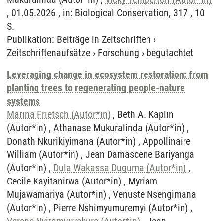
, 01.05.2026 , in: Biological Conservation, 317 , 10
S.
Publikation
:
Beiträge in Zeitschriften
›
Zeitschriftenaufsätze
›
Forschung
›
begutachtet
Leveraging change in ecosystem restoration: from
planting trees to regenerating people-nature
systems
Marina Frietsch (Autor*in)
, Beth A. Kaplin
(Autor*in) , Athanase Mukuralinda (Autor*in) ,
Donath Nkurikiyimana (Autor*in) , Appollinaire
William (Autor*in) , Jean Damascene Bariyanga
(Autor*in) ,
Dula Wakassa Duguma (Autor*in)
,
Cecile Kayitanirwa (Autor*in) , Myriam
Mujawamariya (Autor*in) , Venuste Nsengimana
(Autor*in) , Pierre Nshimyumuremyi (Autor*in) ,