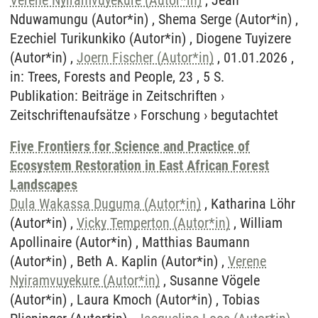
Verene Nyiramvuyekure (Autor*in)
, Jean
Nduwamungu (Autor*in) , Shema Serge (Autor*in) ,
Ezechiel Turikunkiko (Autor*in) , Diogene Tuyizere
(Autor*in) ,
Joern Fischer (Autor*in)
, 01.01.2026 ,
in: Trees, Forests and People, 23 , 5 S.
Publikation
:
Beiträge in Zeitschriften
›
Zeitschriftenaufsätze
›
Forschung
›
begutachtet
Five Frontiers for Science and Practice of
Ecosystem Restoration in East African Forest
Landscapes
Dula Wakassa Duguma (Autor*in)
, Katharina Löhr
(Autor*in) ,
Vicky Temperton (Autor*in)
, William
Apollinaire (Autor*in) , Matthias Baumann
(Autor*in) , Beth A. Kaplin (Autor*in) ,
Verene
Nyiramvuyekure (Autor*in)
, Susanne Vögele
(Autor*in) , Laura Kmoch (Autor*in) , Tobias