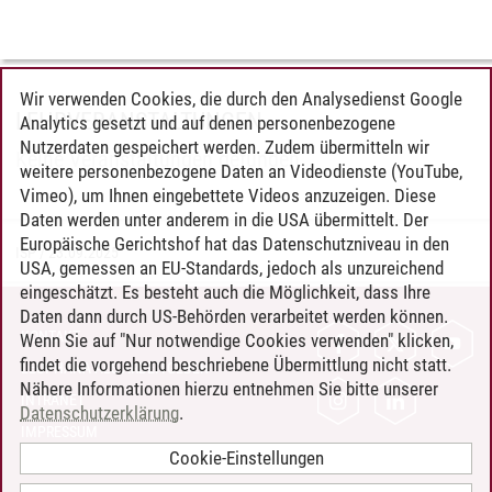
Wir verwenden Cookies, die durch den Analysedienst Google
LEHRVERANSTALTUNGEN
Analytics gesetzt und auf denen personenbezogene
Nutzerdaten gespeichert werden. Zudem übermitteln wir
Keine Veranstaltungen gefunden.
weitere personenbezogene Daten an Videodienste (YouTube,
Vimeo), um Ihnen eingebettete Videos anzuzeigen. Diese
Daten werden unter anderem in die USA übermittelt. Der
Europäische Gerichtshof hat das Datenschutzniveau in den
ISP
/
23.09.2025
USA, gemessen an EU-Standards, jedoch als unzureichend
eingeschätzt. Es besteht auch die Möglichkeit, dass Ihre
Daten dann durch US-Behörden verarbeitet werden können.
KONTAKT
Wenn Sie auf "Nur notwendige Cookies verwenden" klicken,
findet die vorgehend beschriebene Übermittlung nicht statt.
LEUPHANA ALS ARBEITGEBER
Nähere Informationen hierzu entnehmen Sie bitte unserer
INTRANET
Datenschutzerklärung
.
IMPRESSUM
Cookie-Einstellungen
DATENSCHUTZ