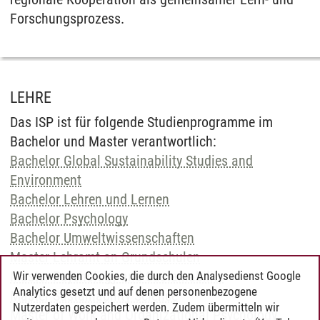
Forschungsprozess.
LEHRE
Das ISP ist für folgende Studienprogramme im
Bachelor und Master verantwortlich:
Bachelor Global Sustainability Studies and
Environment
Bachelor Lehren und Lernen
Bachelor Psychology
Bachelor Umweltwissenschaften
Master Lehramt an Grundschulen
Master Psychology and Sustainability
Wir verwenden Cookies, die durch den Analysedienst Google
Analytics gesetzt und auf denen personenbezogene
Master Sustainability Science
Nutzerdaten gespeichert werden. Zudem übermitteln wir
Master of Work and Organizational Psychology