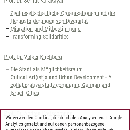
Prof. Dr. Serhat Karakayali
Zivilgesellschaftliche Organisationen und die
Herausforderungen von Diversität
Migration und Mitbestimmung
Transforming Solidarities
Prof. Dr. Volker Kirchberg
Die Stadt als Möglichkeitsraum
Critical Art(ist)s and Urban Development - A
collaborative study comparing German and
Israeli Cities
Prof. Dr. Andrea Kretschmann
Wir verwenden Cookies, die durch den Analysedienst Google
Analytics gesetzt und auf denen personenbezogene
Strukturen und Kontexte rechtskonformen