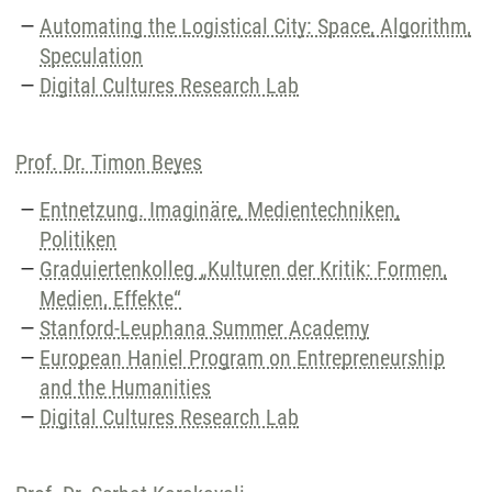
Automating the Logistical City: Space, Algorithm,
Speculation
Digital Cultures Research Lab
Prof. Dr. Timon Beyes
Entnetzung. Imaginäre, Medientechniken,
Politiken
Graduiertenkolleg „Kulturen der Kritik: Formen,
Medien, Effekte“
Stanford-Leuphana Summer Academy
European Haniel Program on Entrepreneurship
and the Humanities
Digital Cultures Research Lab