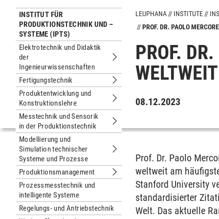
LEUPHANA
INSTITUTE
IN
INSTITUT FÜR
PRODUKTIONSTECHNIK UND –
PROF. DR. PAOLO MERCOR
SYSTEME (IPTS)
PROF. DR
Elektrotechnik und Didaktik
der
Untermenu Elektrotechnik und Didakt
WELTWEIT
Ingenieurwissenschaften
Fertigungstechnik
Untermenu Fertigungstechnik
Produktentwicklung und
08.12.2023
Konstruktionslehre
Untermenu Produktentwicklung und K
Messtechnik und Sensorik
in der Produktionstechnik
Untermenu Messtechnik und Sensorik
Modellierung und
Simulation technischer
Untermenu Modellierung und Simulat
Prof. Dr. Paolo Merco
Systeme und Prozesse
weltweit am häufigst
Produktionsmanagement
Untermenu Produktionsmanagement
Stanford University v
Prozessmesstechnik und
intelligente Systeme
standardisierter Zit
Regelungs- und Antriebstechnik
Welt. Das aktuelle Ra