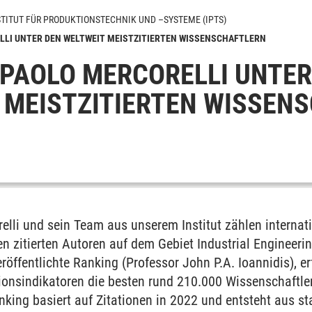
STITUT FÜR PRODUKTIONSTECHNIK UND –SYSTEME (IPTS)
ELLI UNTER DEN WELTWEIT MEISTZITIERTEN WISSENSCHAFTLERN
. PAOLO MERCORELLI UNTER
ik der Ingenieurwissenschaften
 MEISTZITIERTEN WISSEN
onstruktionslehre
 in der Produktionstechnik
ion technischer Systeme und Prozesse
relli und sein Team aus unserem Institut zählen internat
en zitierten Autoren auf dem Gebiet Industrial Engineer
eröffentlichte Ranking (Professor John P.A. Ioannidis), e
ationsindikatoren die besten rund 210.000 Wissenschaftl
nking basiert auf Zitationen in 2022 und entsteht aus s