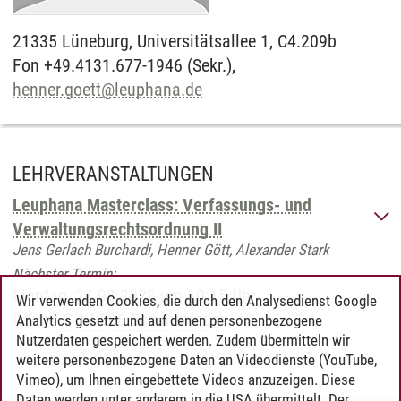
21335
Lüneburg,
Universitätsallee 1, C4.209b
Fon +49.4131.677-1946 (Sekr.),
henner.goett
@
leuphana.de
LEHRVERANSTALTUNGEN
Leuphana Masterclass: Verfassungs- und
Verwaltungsrechtsordnung II
Jens Gerlach Burchardi, Henner Gött, Alexander Stark
Nächster Termin:
Montag, 24.08.2026 um 10:15 Uhr
Wir verwenden Cookies, die durch den Analysedienst Google
Raum:
C 14.006 Seminarraum
Analytics gesetzt und auf denen personenbezogene
Nutzerdaten gespeichert werden. Zudem übermitteln wir
weitere personenbezogene Daten an Videodienste (YouTube,
Vimeo), um Ihnen eingebettete Videos anzuzeigen. Diese
Daten werden unter anderem in die USA übermittelt. Der