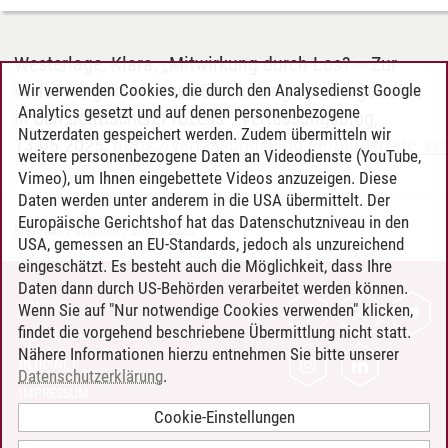
Westerlage, Klara, „Mitwirkung durch Los? – Zur
verfassungskonformen Einbindung von Bürgerräten
Wir verwenden Cookies, die durch den Analysedienst Google
Analytics gesetzt und auf denen personenbezogene
in den politischen Prozess“, Verfassungsblog,
Nutzerdaten gespeichert werden. Zudem übermitteln wir
13.05.2025,
https://verfassungsblog.de/burgerrate_v
weitere personenbezogene Daten an Videodienste (YouTube,
Vimeo), um Ihnen eingebettete Videos anzuzeigen. Diese
Daten werden unter anderem in die USA übermittelt. Der
Europäische Gerichtshof hat das Datenschutzniveau in den
Matthias Packeiser
/
25.11.2025
USA, gemessen an EU-Standards, jedoch als unzureichend
eingeschätzt. Es besteht auch die Möglichkeit, dass Ihre
Daten dann durch US-Behörden verarbeitet werden können.
KONTAKT
Wenn Sie auf "Nur notwendige Cookies verwenden" klicken,
findet die vorgehend beschriebene Übermittlung nicht statt.
LEUPHANA ALS ARBEITGEBER
Nähere Informationen hierzu entnehmen Sie bitte unserer
INTRANET
Datenschutzerklärung
.
IMPRESSUM
Cookie-Einstellungen
DATENSCHUTZ