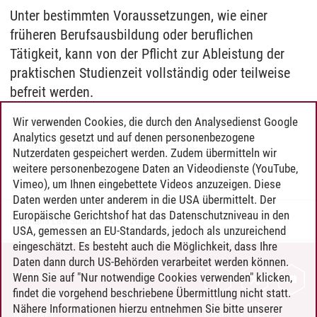
Unter bestimmten Voraussetzungen, wie einer
früheren Berufsausbildung oder beruflichen
Tätigkeit, kann von der Pflicht zur Ableistung der
praktischen Studienzeit vollständig oder teilweise
befreit werden.
Bei Fragen rund um die Praktische Studienzeit
Wir verwenden Cookies, die durch den Analysedienst Google
Analytics gesetzt und auf denen personenbezogene
melden Sie sich bitte direkt beim
Nutzerdaten gespeichert werden. Zudem übermitteln wir
Landesjustizprüfungsamt Niedersachsen.
weitere personenbezogene Daten an Videodienste (YouTube,
Vimeo), um Ihnen eingebettete Videos anzuzeigen. Diese
Daten werden unter anderem in die USA übermittelt. Der
Europäische Gerichtshof hat das Datenschutzniveau in den
Leuphana Law School
/
14.07.2025
USA, gemessen an EU-Standards, jedoch als unzureichend
eingeschätzt. Es besteht auch die Möglichkeit, dass Ihre
Daten dann durch US-Behörden verarbeitet werden können.
KONTAKT
Wenn Sie auf "Nur notwendige Cookies verwenden" klicken,
findet die vorgehend beschriebene Übermittlung nicht statt.
LEUPHANA ALS ARBEITGEBER
Nähere Informationen hierzu entnehmen Sie bitte unserer
INTRANET