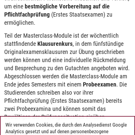
um eine
bestmögliche Vorbereitung auf die
Pflichtfachprüfung
(Erstes Staatsexamen) zu
ermöglichen.
Teil der Masterclass-Module ist der wöchentlich
stattfindende
Klausurenkurs
, in dem fünfstündige
Originalexamensklausuren zur Übung geschrieben
werden können und eine individuelle Rückmeldung
und Besprechung zu den Gutachten angeboten wird.
Abgeschlossen werden die Masterclass-Module am
Ende jedes Semesters mit einem
Probeexamen
. Die
Studierenden schreiben also vor ihrer
Pflichtfachprüfung (Erstes Staatsexamen) bereits
zwei Probeexamina und können somit das
Bewältigen der Prüfungssituation einüben.
Begleitend zur Examensvorbereitung besteht die
Wir verwenden Cookies, die durch den Analysedienst Google
Analytics gesetzt und auf denen personenbezogene
Möglichkeit, an einem
universitären