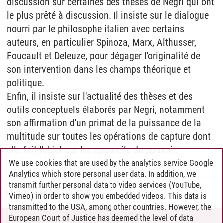
discussion sur certaines des thèses de Negri qui ont
le plus prêté à discussion. Il insiste sur le dialogue
nourri par le philosophe italien avec certains
auteurs, en particulier Spinoza, Marx, Althusser,
Foucault et Deleuze, pour dégager l'originalité de
son intervention dans les champs théorique et
politique.
Enfin, il insiste sur l'actualité des thèses et des
outils conceptuels élaborés par Negri, notamment
son affirmation d'un primat de la puissance de la
multitude sur toutes les opérations de capture dont
elle fait l'objet par les appareils du pouvoir.
We use cookies that are used by the analytics service Google
Analytics which store personal user data. In addition, we
transmit further personal data to video services (YouTube,
Reinhild Böckmann
/
03.03.2023
Vimeo) in order to show you embedded videos. This data is
transmitted to the USA, among other countries. However, the
European Court of Justice has deemed the level of data