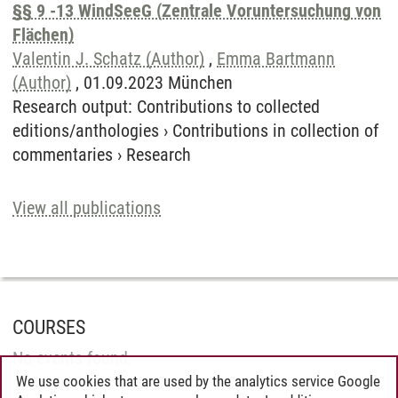
§§ 9 -13 WindSeeG (Zentrale Voruntersuchung von
Flächen)
Valentin J. Schatz (Author)
,
Emma Bartmann
(Author)
, 01.09.2023 München
Research output
:
Contributions to collected
editions/anthologies
›
Contributions in collection of
commentaries
›
Research
View all publications
COURSES
No events found.
We use cookies that are used by the analytics service Google