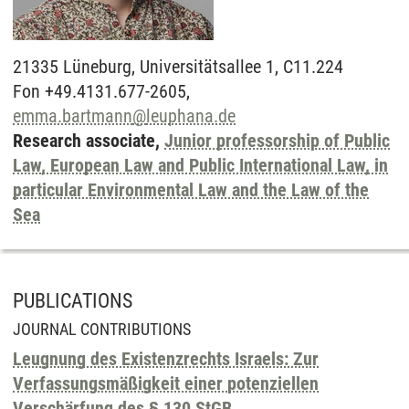
21335
Lüneburg,
Universitätsallee 1, C11.224
Fon +49.4131.677-2605,
emma.bartmann
@
leuphana.de
Research associate,
Junior professorship of Public
Law, European Law and Public International Law, in
particular Environmental Law and the Law of the
Sea
PUBLICATIONS
JOURNAL CONTRIBUTIONS
Leugnung des Existenzrechts Israels: Zur
Verfassungsmäßigkeit einer potenziellen
Verschärfung des § 130 StGB