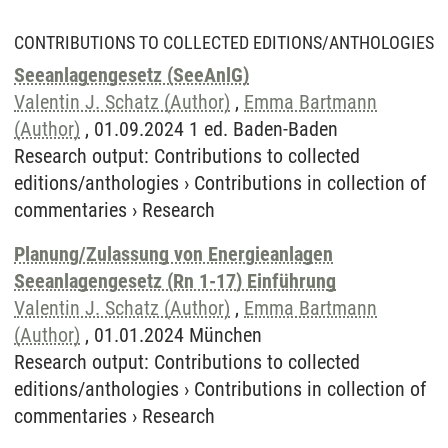
CONTRIBUTIONS TO COLLECTED EDITIONS/ANTHOLOGIES
Seeanlagengesetz (SeeAnlG)
Valentin J. Schatz (Author)
,
Emma Bartmann
(Author)
, 01.09.2024 1 ed. Baden-Baden
Research output
:
Contributions to collected
editions/anthologies
›
Contributions in collection of
commentaries
›
Research
Planung/Zulassung von Energieanlagen
Seeanlagengesetz (Rn 1-17) Einführung
Valentin J. Schatz (Author)
,
Emma Bartmann
(Author)
, 01.01.2024 München
Research output
:
Contributions to collected
editions/anthologies
›
Contributions in collection of
commentaries
›
Research