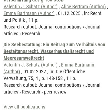
Valentin J. Schatz (Author)
,
Alice Bertram (Author)
,
Emma Bartmann (Author)
, 01.12.2025 , in: Recht
und Politik , 11 p.
Research output
:
Journal contributions
›
Journal
articles
›
Research
Die Seebestattung: Ein Beitrag zum Verhältnis von
Bestattungsrecht, Wasserhaushaltsrecht und
Meeresumweltrecht
Valentin J. Schatz (Author)
,
Emma Bartmann
(Author)
, 01.02.2022 , in: Die Öffentliche
Verwaltung, 75, 4 , p. 148-158 , 11 p.
Research output
:
Journal contributions
›
Journal
articles
›
Research
›
peer-review
View all publications