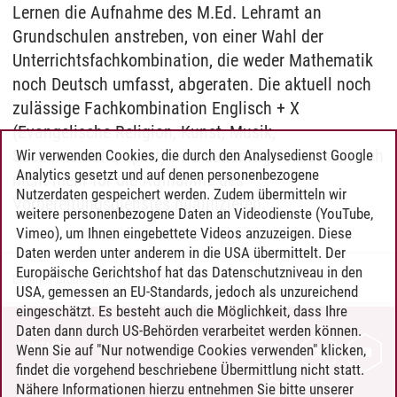
Lernen die Aufnahme des M.Ed. Lehramt an
Grundschulen anstreben, von einer Wahl der
Unterrichtsfachkombination, die weder Mathematik
noch Deutsch umfasst, abgeraten. Die aktuell noch
zulässige Fachkombination Englisch + X
(Evangelische Religion, Kunst, Musik,
Sachunterricht, Sport) wird zukünftig voraussichtlich
Wir verwenden Cookies, die durch den Analysedienst Google
Analytics gesetzt und auf denen personenbezogene
nicht mehr für die Aufnahme des
Nutzerdaten gespeichert werden. Zudem übermitteln wir
Vorbereitungsdienstes qualifizieren.
weitere personenbezogene Daten an Videodienste (YouTube,
Vimeo), um Ihnen eingebettete Videos anzuzeigen. Diese
Daten werden unter anderem in die USA übermittelt. Der
Europäische Gerichtshof hat das Datenschutzniveau in den
Beatrice Brodesser
/
07.04.2021
USA, gemessen an EU-Standards, jedoch als unzureichend
eingeschätzt. Es besteht auch die Möglichkeit, dass Ihre
Daten dann durch US-Behörden verarbeitet werden können.
KONTAKT
Wenn Sie auf "Nur notwendige Cookies verwenden" klicken,
findet die vorgehend beschriebene Übermittlung nicht statt.
LEUPHANA ALS ARBEITGEBER
Nähere Informationen hierzu entnehmen Sie bitte unserer