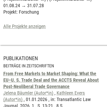
01.08.24
→
31.07.28
Projekt
:
Forschung
Alle Projekte anzeigen
PUBLIKATIONEN
BEITRÄGE IN ZEITSCHRIFTEN
From Free Markets to Market Shaping: What the
EU–U. S. Trade Deal and the ACCTS Reveal About
Post-Neoliberal Trade Governance
Jelena Bäumler (Autor*in)
,
Kathleen Evers
(Autor*in)
, 01.01.2026 , in: Transatlantic Law
Journal, 2026, 1 , S. 13-21 , 8 S.