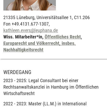
21335
Lüneburg,
Universitätsallee 1, C11.206
Fon +49.4131.677-1307,
kathleen.evers
@
leuphana.de
Wiss. Mitarbeiter*in,
Öffentliches Recht,
Europarecht und Völkerrecht, insbes.
Nachhaltigkeitsrecht
WERDEGANG
2023 - 2025: Legal Consultant bei einer
Rechtsanwaltskanzlei in Hamburg im Öffentlichen
Wirtschaftsrecht
2022 - 2023: Master (LL.M.) in International