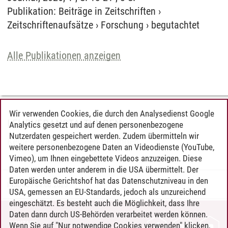
Publikation
:
Beiträge in Zeitschriften
›
Zeitschriftenaufsätze
›
Forschung
›
begutachtet
Alle Publikationen anzeigen
Wir verwenden Cookies, die durch den Analysedienst Google
LEHRVERANSTALTUNGEN
Analytics gesetzt und auf denen personenbezogene
Nutzerdaten gespeichert werden. Zudem übermitteln wir
Keine Veranstaltungen gefunden.
weitere personenbezogene Daten an Videodienste (YouTube,
Vimeo), um Ihnen eingebettete Videos anzuzeigen. Diese
Daten werden unter anderem in die USA übermittelt. Der
Europäische Gerichtshof hat das Datenschutzniveau in den
INSUGO
/
04.06.2025
USA, gemessen an EU-Standards, jedoch als unzureichend
eingeschätzt. Es besteht auch die Möglichkeit, dass Ihre
Daten dann durch US-Behörden verarbeitet werden können.
KONTAKT
Wenn Sie auf "Nur notwendige Cookies verwenden" klicken,