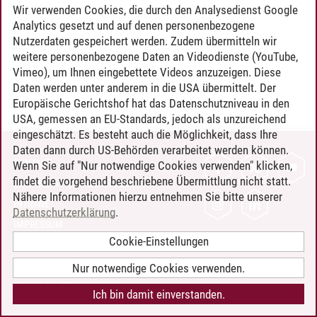
Wir verwenden Cookies, die durch den Analysedienst Google
Analytics gesetzt und auf denen personenbezogene
Nutzerdaten gespeichert werden. Zudem übermitteln wir
weitere personenbezogene Daten an Videodienste (YouTube,
Vimeo), um Ihnen eingebettete Videos anzuzeigen. Diese
Daten werden unter anderem in die USA übermittelt. Der
Europäische Gerichtshof hat das Datenschutzniveau in den
USA, gemessen an EU-Standards, jedoch als unzureichend
eingeschätzt. Es besteht auch die Möglichkeit, dass Ihre
Daten dann durch US-Behörden verarbeitet werden können.
KONTAKT
Wenn Sie auf "Nur notwendige Cookies verwenden" klicken,
findet die vorgehend beschriebene Übermittlung nicht statt.
LEUPHANA ALS ARBEITGEBER
Nähere Informationen hierzu entnehmen Sie bitte unserer
INTRANET
Datenschutzerklärung
.
IMPRESSUM
Cookie-Einstellungen
DATENSCHUTZ
BARRIEREFREIHEIT
Nur notwendige Cookies verwenden.
COOKIE-EINSTELLUNGEN
Ich bin damit einverstanden.