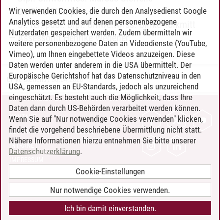
Dr. Sina Stumpf
Wir verwenden Cookies, die durch den Analysedienst Google
Analytics gesetzt und auf denen personenbezogene
Dr. rer. publ. Dipl. Umweltwiss. Ulrike Tolkmitt
Nutzerdaten gespeichert werden. Zudem übermitteln wir
Assessorin Henrike Wegener
weitere personenbezogene Daten an Videodienste (YouTube,
Vimeo), um Ihnen eingebettete Videos anzuzeigen. Diese
Daten werden unter anderem in die USA übermittelt. Der
Europäische Gerichtshof hat das Datenschutzniveau in den
Ulrike Steffens
/
30.04.2026
USA, gemessen an EU-Standards, jedoch als unzureichend
eingeschätzt. Es besteht auch die Möglichkeit, dass Ihre
Daten dann durch US-Behörden verarbeitet werden können.
KONTAKT
Wenn Sie auf "Nur notwendige Cookies verwenden" klicken,
findet die vorgehend beschriebene Übermittlung nicht statt.
LEUPHANA ALS ARBEITGEBER
Nähere Informationen hierzu entnehmen Sie bitte unserer
INTRANET
Datenschutzerklärung
.
IMPRESSUM
Cookie-Einstellungen
DATENSCHUTZ
BARRIEREFREIHEIT
Nur notwendige Cookies verwenden.
COOKIE-EINSTELLUNGEN
Ich bin damit einverstanden.