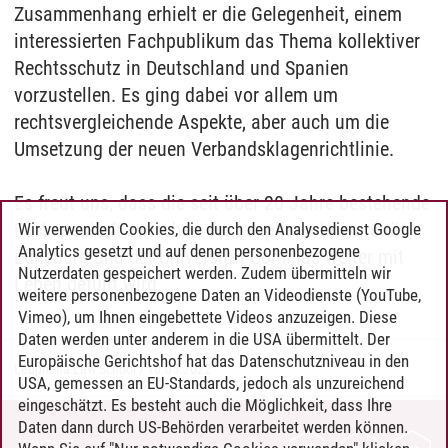
Zusammenhang erhielt er die Gelegenheit, einem
interessierten Fachpublikum das Thema kollektiver
Rechtsschutz in Deutschland und Spanien
vorzustellen. Es ging dabei vor allem um
rechtsvergleichende Aspekte, aber auch um die
Umsetzung der neuen Verbandsklagenrichtlinie.
Es freut uns, dass die seit über 20 Jahre bestehende
Partnerschaft zwischen der Leuphana Universität
Wir verwenden Cookies, die durch den Analysedienst Google
Analytics gesetzt und auf denen personenbezogene
Lüneburg und der Universität Comillas weiter mit
Nutzerdaten gespeichert werden. Zudem übermitteln wir
Leben gefüllt wird.
weitere personenbezogene Daten an Videodienste (YouTube,
Vimeo), um Ihnen eingebettete Videos anzuzeigen. Diese
Daten werden unter anderem in die USA übermittelt. Der
Europäische Gerichtshof hat das Datenschutzniveau in den
Leuphana Law School
/
10.05.2022
USA, gemessen an EU-Standards, jedoch als unzureichend
eingeschätzt. Es besteht auch die Möglichkeit, dass Ihre
Daten dann durch US-Behörden verarbeitet werden können.
KONTAKT