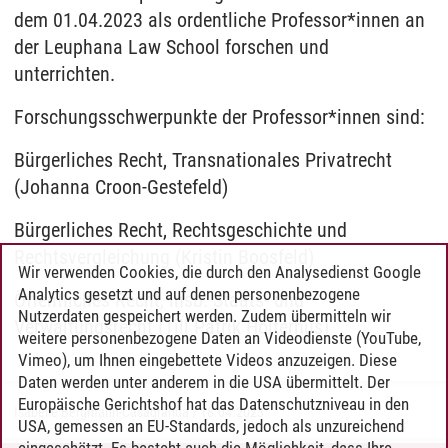
dem 01.04.2023 als ordentliche Professor*innen an
der Leuphana Law School forschen und
unterrichten.
Forschungsschwerpunkte der Professor*innen sind:
Bürgerliches Recht, Transnationales Privatrecht
(Johanna Croon-Gestefeld)
Bürgerliches Recht, Rechtsgeschichte und
Rechtsvergleichung (Kristin Boosfeld)
Wir verwenden Cookies, die durch den Analysedienst Google
Analytics gesetzt und auf denen personenbezogene
Öffentliches Recht, insb. Staats- und
Nutzerdaten gespeichert werden. Zudem übermitteln wir
Verwaltungsrecht (Till Patrik Holterhus)
weitere personenbezogene Daten an Videodienste (YouTube,
Vimeo), um Ihnen eingebettete Videos anzuzeigen. Diese
Daten werden unter anderem in die USA übermittelt. Der
Europäische Gerichtshof hat das Datenschutzniveau in den
Isabelle Bergmann-Casagranda
/
18.04.2023
USA, gemessen an EU-Standards, jedoch als unzureichend
eingeschätzt. Es besteht auch die Möglichkeit, dass Ihre