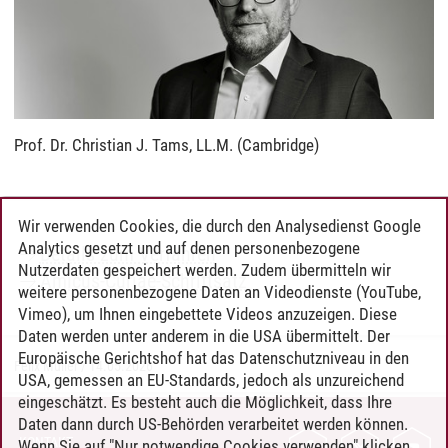
Prof. Dr. Christian J. Tams, LL.M. (Cambridge)
Wir verwenden Cookies, die durch den Analysedienst Google
Analytics gesetzt und auf denen personenbezogene
Details zum Verfahren
Nutzerdaten gespeichert werden. Zudem übermitteln wir
Amicus-Curiae-Schriftsatz
weitere personenbezogene Daten an Videodienste (YouTube,
Vimeo), um Ihnen eingebettete Videos anzuzeigen. Diese
Daten werden unter anderem in die USA übermittelt. Der
Europäische Gerichtshof hat das Datenschutzniveau in den
Felix Müller
/
14.05.2026
USA, gemessen an EU-Standards, jedoch als unzureichend
eingeschätzt. Es besteht auch die Möglichkeit, dass Ihre
Daten dann durch US-Behörden verarbeitet werden können.
KONTAKT
Wenn Sie auf "Nur notwendige Cookies verwenden" klicken,