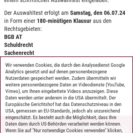
einem schriftlichen Auswahltest eingeladen.
Der Auswahltest erfolgt am
Samstag, den 06.07.24
in Form einer
180-minütigen Klausur
aus den
Rechtsgebieten:
BGB AT
Schuldrecht
Sachenrecht
ORT:
HS 3, LEUPHANA UNIVERSITÄT LÜNEBURG
Wir verwenden Cookies, die durch den Analysedienst Google
ZEIT
: 12:00-15:00 UHR
Analytics gesetzt und auf denen personenbezogene
Nutzerdaten gespeichert werden. Zudem übermitteln wir
weitere personenbezogene Daten an Videodienste (YouTube,
Vimeo), um Ihnen eingebettete Videos anzuzeigen. Diese
Daten werden unter anderem in die USA übermittelt. Der
Europäische Gerichtshof hat das Datenschutzniveau in den
LLS
/
06.07.2024
USA, gemessen an EU-Standards, jedoch als unzureichend
eingeschätzt. Es besteht auch die Möglichkeit, dass Ihre
Daten dann durch US-Behörden verarbeitet werden können.
KONTAKT
Wenn Sie auf "Nur notwendige Cookies verwenden" klicken,