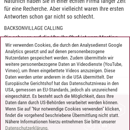
Natürlich haben Sie in einer echten Firma länger Zeit
für eine Recherche. Aber vielleicht waren Ihre ersten
Antworten schon gar nicht so schlecht.
BACKSONVILLAGE CALLING
Sie schauen auf die Uhr. Ihr Chef ist vom Meeting
noch nicht zurück. Dafür klingelt das Telefon. Im
Wir verwenden Cookies, die durch den Analysedienst Google
Analytics gesetzt und auf denen personenbezogene
Display sehen Sie 01149...
Nutzerdaten gespeichert werden. Zudem übermitteln wir
Sie greifen zum Hörer.
weitere personenbezogene Daten an Videodienste (YouTube,
Vimeo), um Ihnen eingebettete Videos anzuzeigen. Diese
Daten werden unter anderem in die USA übermittelt. Der
Europäische Gerichtshof hat das Datenschutzniveau in den
Leuphana Law School
/
26.06.2024
USA, gemessen an EU-Standards, jedoch als unzureichend
eingeschätzt. Es besteht auch die Möglichkeit, dass Ihre
Daten dann durch US-Behörden verarbeitet werden können.
KONTAKT
Wenn Sie auf "Nur notwendige Cookies verwenden" klicken,
findet die vorgehend beschriebene Übermittlung nicht statt.
LEUPHANA ALS ARBEITGEBER
Nähere Informationen hierzu entnehmen Sie bitte unserer
INTRANET
Datenschutzerklärung
.