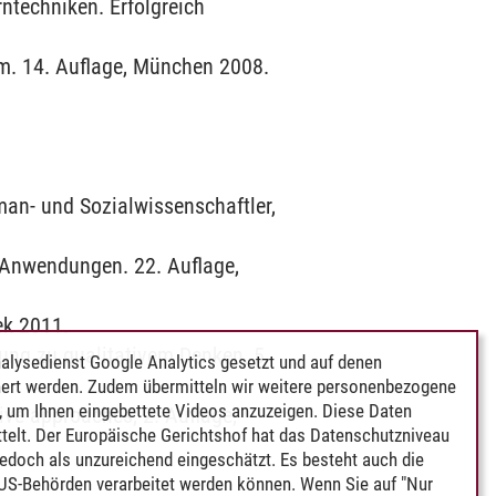
rntechniken. Erfolgreich
m. 14. Auflage, München 2008.
man- und Sozialwissenschaftler,
 Anwendungen. 22. Auflage,
ek 2011.
tung zu qualitativem Denken, 5.
alysedienst Google Analytics gesetzt und auf denen
ert werden. Zudem übermitteln wir weitere personenbezogene
 um Ihnen eingebettete Videos anzuzeigen. Diese Daten
tive approaches, 2. Auflage,
telt. Der Europäische Gerichtshof hat das Datenschutzniveau
edoch als unzureichend eingeschätzt. Es besteht auch die
 US-Behörden verarbeitet werden können. Wenn Sie auf "Nur