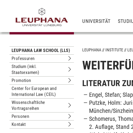
UNIVERSITÄT
STUDI
LEUPHANA
INSTITUTE
LE
LEUPHANA LAW SCHOOL (LLS)
Professuren
WEITERFÜ
Untermenu Professuren
Studium (inkl.
Staatsexamen)
Untermenu Studium (inkl. Staatsexa
Promotion
LITERATUR ZU
Untermenu Promotion
Center for European and
Engel, Stefan; Slap
International Law (CEIL)
Putzke, Holm: Juri
Wissenschaftliche
Vortragsreihen
Untermenu Wissenschaftliche Vortra
München/Sinzheim
Personen
Schomerus, Thomas;
Untermenu Personen
Kontakt
2. Auflage, Stand 
Untermenu Kontakt