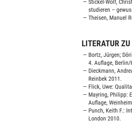
Stickel-Wolf, Chri
studieren – gewus
Theisen, Manuel R
LITERATUR Z
Bortz, Jürgen; Dö
4. Auflage, Berlin
Dieckmann, Andrea
Reinbek 2011.
Flick, Uwe: Qualit
Mayring, Philipp: 
Auflage, Weinheim
Punch, Keith F.: In
London 2010.