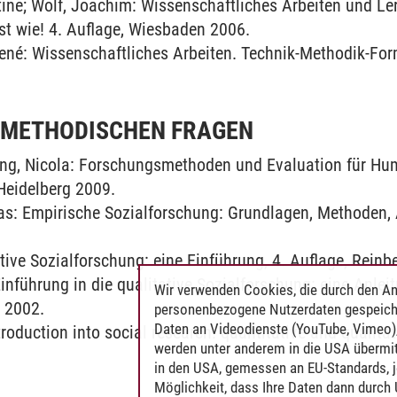
stine; Wolf, Joachim: Wissenschaftliches Arbeiten und Le
st wie! 4. Auflage, Wiesbaden 2006.
ené: Wissenschaftliches Arbeiten. Technik-Methodik-For
U METHODISCHEN FRAGEN
ring, Nicola: Forschungsmethoden und Evaluation für Hu
/Heidelberg 2009.
s: Empirische Sozialforschung: Grundlagen, Methoden,
ative Sozialforschung: eine Einführung, 4. Auflage, Reinb
Einführung in die qualitative Sozialforschung: eine Anlei
Wir verwenden Cookies, die durch den An
 2002.
personenbezogene Nutzerdaten gespeich
Daten an Videodienste (YouTube, Vimeo),
troduction into social research: quantitative and qualita
werden unter anderem in die USA übermit
in den USA, gemessen an EU-Standards, j
Möglichkeit, dass Ihre Daten dann durch