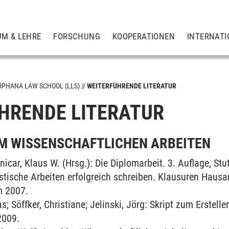
UM & LEHRE
FORSCHUNG
KOOPERATIONEN
INTERNATI
UPHANA LAW SCHOOL (LLS)
WEITERFÜHRENDE LITERATUR
HRENDE LITERATUR
men)
M WISSENSCHAFTLICHEN ARBEITEN
nicar, Klaus W. (Hrsg.): Die Diplomarbeit. 3. Auflage, Stu
stische Arbeiten erfolgreich schreiben. Klausuren Hausa
gsreihen
 2007.
 Söffker, Christiane; Jelinski, Jörg: Skript zum Erstelle
2009.