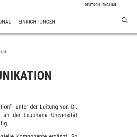
ONAL
EINRICHTUNGEN
LEG
NIKATION
on" unter der Leitung von Dr.
d an der Leuphana Universität
tig.
zielle Komponente ergänzt. So