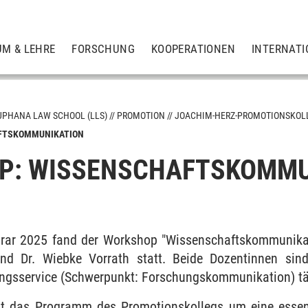
UM & LEHRE
FORSCHUNG
KOOPERATIONEN
INTERNATI
UPHANA LAW SCHOOL (LLS)
PROMOTION
JOACHIM-HERZ-PROMOTIONSKOL
FTSKOMMUNIKATION
P: WISSENSCHAFTSKOMMU
men)
skolleg
rar 2025 fand der Workshop "Wissenschaftskommunikati
nd Dr. Wiebke Vorrath statt. Beide Dozentinnen sin
kolleg für Rechtswissenschaft
ngsservice (Schwerpunkt: Forschungskommunikation) tä
at das Programm des Promotionskollegs um eine essen