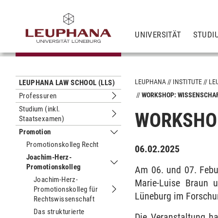
UNIVERSITÄT
STUDI
LEUPHANA
INSTITUTE
LE
LEUPHANA LAW SCHOOL (LLS)
WORKSHOP: WISSENSCHA
Professuren
Untermenu Professuren
Studium (inkl.
WORKSHO
Staatsexamen)
Untermenu Studium (inkl. Staatsexa
Promotion
Untermenu Promotion
Promotionskolleg Recht
06.02.2025
Joachim-Herz-
Promotionskolleg
Untermenu Joachim-Herz-Promotion
Am 06. und 07. Febu
Joachim-Herz-
Marie-Luise Braun u
Promotionskolleg für
Untermenu Joachim-Herz-Promotions
Lüneburg im Forschu
Rechtswissenschaft
Das strukturierte
Die Veranstaltung h