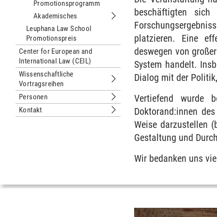
Promotionsprogramm
beschäftigten sich 
Akademisches
Untermenu Akademisches
Forschungsergebniss
Leuphana Law School
platzieren. Eine ef
Promotionspreis
deswegen von großer 
Center for European and
International Law (CEIL)
System handelt. Ins
Wissenschaftliche
Dialog mit der Politi
Vortragsreihen
Untermenu Wissenschaftliche Vortra
Personen
Vertiefend wurde 
Untermenu Personen
Kontakt
Doktorand:innen des
Untermenu Kontakt
Weise darzustellen (
Gestaltung und Durch
Wir bedanken uns vie