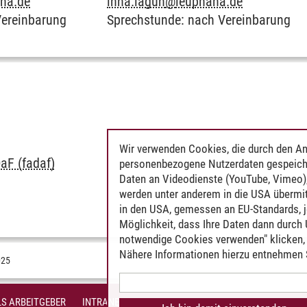
na.de
inna.lagun
@
leuphana.de
Vereinbarung
Sprechstunde: nach Vereinbarung
Wir verwenden Cookies, die durch den An
aF (fadaf)
personenbezogene Nutzerdaten gespeich
Daten an Videodienste (YouTube, Vimeo),
werden unter anderem in die USA übermit
in den USA, gemessen an EU-Standards, j
Möglichkeit, dass Ihre Daten dann durch
notwendige Cookies verwenden" klicken, f
Nähere Informationen hierzu entnehmen S
025
S ARBEITGEBER
INTRANET
IMPRESSUM
DATENSCHUTZ
BARR