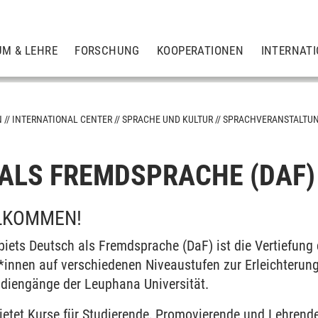
UM & LEHRE
FORSCHUNG
KOOPERATIONEN
INTERNAT
N
INTERNATIONAL CENTER
SPRACHE UND KULTUR
SPRACHVERANSTALTUN
m
ALS FREMDSPRACHE (DAF)
LLKOMMEN!
r Studierende
biets Deutsch als Fremdsprache (DaF) ist die Vertiefung
*innen auf verschiedenen Niveaustufen zur Erleichterung 
udiengänge der Leuphana Universität.
ietet Kurse für Studierende, Promovierende und Lehrend