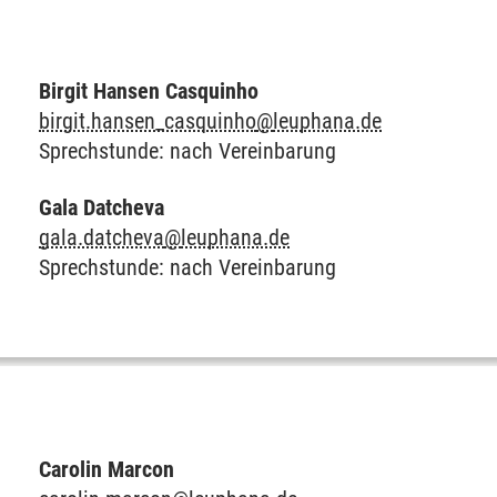
Birgit Hansen Casquinho
birgit.hansen_casquinho
@
leuphana.de
Sprechstunde: nach Vereinbarung
Gala Datcheva
gala.datcheva
@
leuphana.de
Sprechstunde: nach Vereinbarung
Carolin Marcon