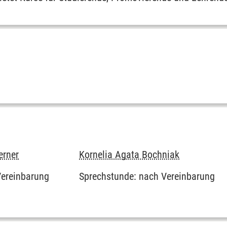
erner
Kornelia Agata Bochniak
Vereinbarung
Sprechstunde: nach Vereinbarung
fikate