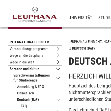
UNIVERSITÄT
STUDI
LEUPHANA
EINRICHTUNGE
INTERNATIONAL CENTER
DEUTSCH (DAF)
Veranstaltungsprogramm
Untermenu Veranstaltungsprogram
Wege an die Leuphana
DEUTSCH 
Untermenu Wege an die Leuphana
Wege in die Welt
Untermenu Wege in die Welt
Sprache und Kultur
Untermenu Sprache und Kultur
HERZLICH WI
Sprachveranstaltungen
für Studierende
Untermenu Sprachveranstaltungen fü
Hauptziel des Lehrge
Anmeldung & FAQ
Nichtmuttersprachler
Chinesisch
unterschiedlichen St
Deutsch (DaF)
Untermenu Deutsch (DaF)
FAQ
Das Lehrgebiet DaF b