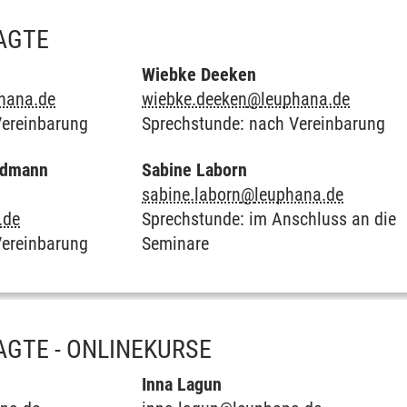
AGTE
Wiebke Deeken
hana.de
wiebke.deeken
@
leuphana.de
Vereinbarung
Sprechstunde: nach Vereinbarung
ldmann
Sabine Laborn
sabine.laborn
@
leuphana.de
.de
Sprechstunde: im Anschluss an die
Vereinbarung
Seminare
GTE - ONLINEKURSE
Inna Lagun