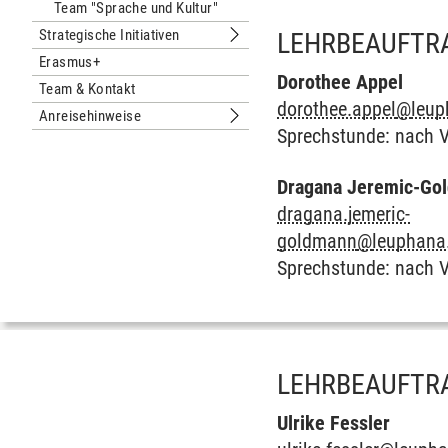
Team "Sprache und Kultur"
Strategische Initiativen
LEHRBEAUFTR
Untermenu Strategische Initiativen
Erasmus+
Dorothee Appel
Team & Kontakt
dorothee.appel
@
leup
Anreisehinweise
Untermenu Anreisehinweise
Sprechstunde: nach 
Dragana Jeremic-Go
dragana.jemeric-
goldmann
@
leuphana
Sprechstunde: nach 
LEHRBEAUFTRA
Ulrike Fessler