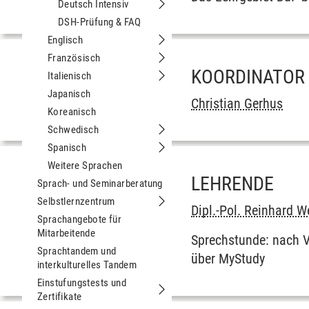
Deutsch Intensiv
Untermenu Deutsch Intensiv
DSH-Prüfung & FAQ
Englisch
Untermenu Englisch
Französisch
Untermenu Französisch
KOORDINATOR
Italienisch
Untermenu Italienisch
Japanisch
Christian Gerhus
Koreanisch
Schwedisch
Untermenu Schwedisch
Spanisch
Untermenu Spanisch
Weitere Sprachen
LEHRENDE
Sprach- und Seminarberatung
Selbstlernzentrum
Untermenu Selbstlernzentrum
Dipl.-Pol. Reinhard W
Sprachangebote für
Mitarbeitende
Sprechstunde: nach 
Sprachtandem und
über MyStudy
interkulturelles Tandem
Einstufungstests und
Zertifikate
Untermenu Einstufungstests und Zerti