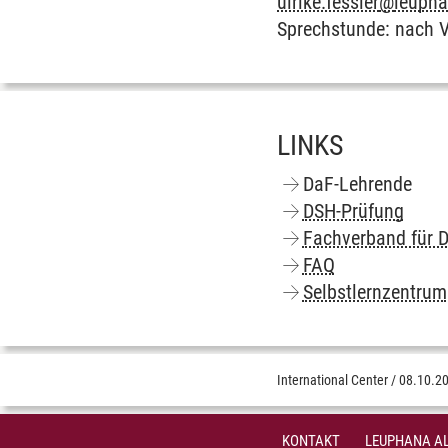
ulrike.fessler
@
leupha
Sprechstunde: nach 
LINKS
DaF-Lehrende
DSH-Prüfung
Fachverband für D
FAQ
Selbstlernzentrum
International Center
/
08.10.2
KONTAKT
LEUPHANA AL